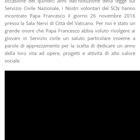
occasione dei quindici anni dall’istituzione della legge sul
Servizio Civile Nazionale, i Nostri volontari del SCN hanno
incontrato Papa Francesco il giorno 26 novembre 2016
presso la Sala Nervi di Città del Vaticano. Per noi è stato un
grande onore che Papa Francesco abbia voluto rivolgere ai
giovani in Servizio civile un saluto particolare insieme a
parole di apprezzamento per la scelta di dedicare un anno
della loro vita ad opere, progetti e attività di alto valore
sociale.