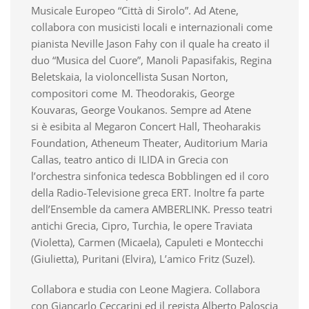
Musicale Europeo “Citt
à
di Sirolo”. Ad Atene,
collabora con musicisti locali e internazionali come
pianista Neville Jason Fahy con il quale ha creato il
duo
“
Musica del Cuore
”
, Manoli Papasifakis, Regina
Beletskaia, la violoncellista Susan Norton,
compositori come
M. Theodorakis, George
Kouvaras, George Voukanos. Sempre ad Atene
si
è
esibita al Megaron Concert Hall, Theoharakis
Foundation, Atheneum Theater, Auditorium Maria
Callas, teatro antico di ILIDA in Grecia con
l
’
orchestra sinfonica tedesca Bobblingen ed il coro
della Radio-Televisione greca ERT. Inoltre fa parte
dell
’
Ensemble da camera AMBERLINK. Presso teatri
antichi Grecia, Cipro, Turchia, le opere Traviata
(Violetta), Carmen (Micaela), Capuleti e Montecchi
(Giulietta), Puritani (Elvira), L
’
amico Fritz (Suzel).
Collabora e studia con Leone Magiera. Collabora
con Giancarlo Ceccarini ed il regista Alberto Paloscia