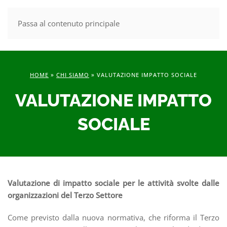
Passa al contenuto principale
MENU
HOME
»
CHI SIAMO
»
VALUTAZIONE IMPATTO SOCIALE
VALUTAZIONE IMPATTO
SOCIALE
Valutazione di impatto sociale per le attività svolte dalle
organizzazioni del Terzo Settore
Come previsto dalla nuova normativa, che riforma il Terzo