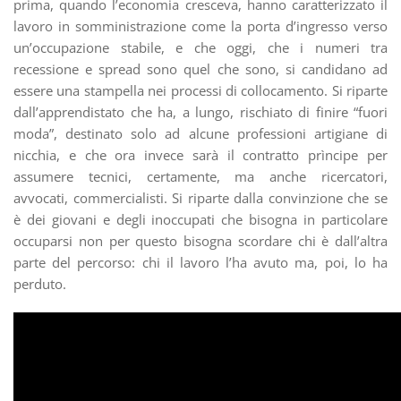
prima, quando l’economia cresceva, hanno caratterizzato il
lavoro in somministrazione come la porta d’ingresso verso
un’occupazione stabile, e che oggi, che i numeri tra
recessione e spread sono quel che sono, si candidano ad
essere una stampella nei processi di collocamento. Si riparte
dall’apprendistato che ha, a lungo, rischiato di finire “fuori
moda”, destinato solo ad alcune professioni artigiane di
nicchia, e che ora invece sarà il contratto prìncipe per
assumere tecnici, certamente, ma anche ricercatori,
avvocati, commercialisti. Si riparte dalla convinzione che se
è dei giovani e degli inoccupati che bisogna in particolare
occuparsi non per questo bisogna scordare chi è dall’altra
parte del percorso: chi il lavoro l’ha avuto ma, poi, lo ha
perduto.