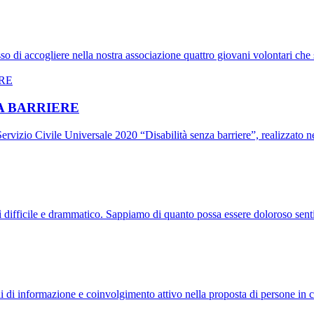
so di accogliere nella nostra associazione quattro giovani volontari ch
NZA BARRIERE
rvizio Civile Universale 2020 “Disabilità senza barriere”, realizzato 
ì difficile e drammatico. Sappiamo di quanto possa essere doloroso sent
ioni di informazione e coinvolgimento attivo nella proposta di persone i