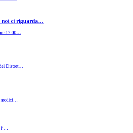
da noi ci riguarda…
e ore 17:00…
 del Distret…
la medici…
e l’…