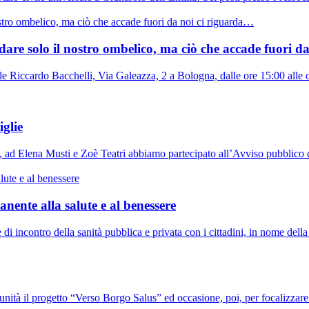
dare solo il nostro ombelico, ma ciò che accade fuori 
ale Riccardo Bacchelli, Via Galeazza, 2 a Bologna, dalle ore 15:00 all
iglie
, ad Elena Musti e Zoè Teatri abbiamo partecipato all’Avviso pubblico
nente alla salute e al benessere
i incontro della sanità pubblica e privata con i cittadini, in nome del
omunità il progetto “Verso Borgo Salus” ed occasione, poi, per focalizzar