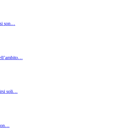
e si son…
nell’ambito…
irsi soli…
n con…