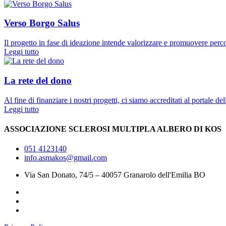
Verso Borgo Salus
Il progetto in fase di ideazione intende valorizzare e promuovere perc
Leggi tutto
La rete del dono
Al fine di finanziare i nostri progetti, ci siamo accreditati al portale de
Leggi tutto
ASSOCIAZIONE SCLEROSI MULTIPLA ALBERO DI KOS
051 4123140
info.asmakos@gmail.com
Via San Donato, 74/5 – 40057 Granarolo dell'Emilia BO