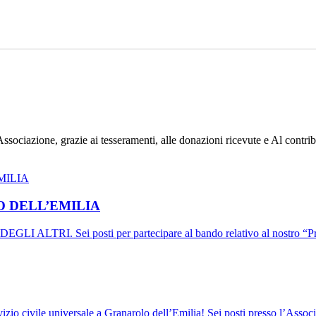
l’Associazione, grazie ai tesseramenti, alle donazioni ricevute e Al contr
O DELL’EMILIA
RI. Sei posti per partecipare al bando relativo al nostro “
izio civile universale a Granarolo dell’Emilia! Sei posti presso l’Asso