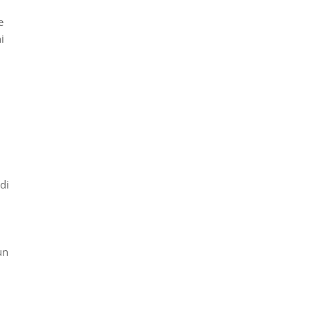
e
i
di
un