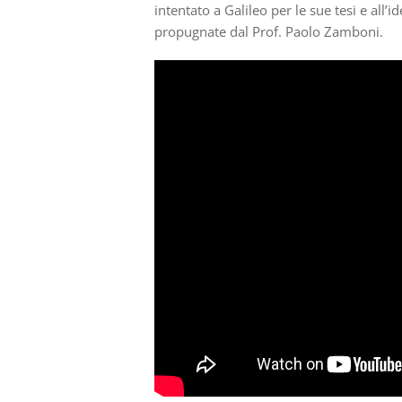
intentato a Galileo per le sue tesi e all’i
propugnate dal Prof. Paolo Zamboni.