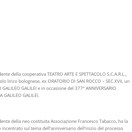
esidente della cooperativa TEATRO ARTE E SPETTACOLO S.C.A.R.L.,
ircolo lirico bolognese, ex ORATORIO DI SAN ROCCO – SEC.XVII, un
DI GALILEO GALILEI e in occasione del 377° ANNIVERSARIO
A GALILEO GALILEI.
idente della neo costituita Associazione Francesco Tabacco, ha la
o incentrato sul tema dell’anniversario dell’inizio del processo