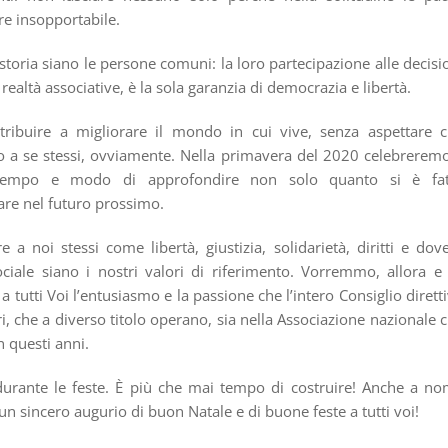
re insopportabile.
toria siano le persone comuni: la loro partecipazione alle decisi
e realtà associative, è la sola garanzia di democrazia e libertà.
ribuire a migliorare il mondo in cui vive, senza aspettare 
lo a se stessi, ovviamente. Nella primavera del 2020 celebreremo
 tempo e modo di approfondire non solo quanto si è fat
are nel futuro prossimo.
a noi stessi come libertà, giustizia, solidarietà, diritti e dove
ociale siano i nostri valori di riferimento. Vorremmo, allora e
a tutti Voi l’entusiasmo e la passione che l’intero Consiglio dirett
ori, che a diverso titolo operano, sia nella Associazione nazionale 
n questi anni.
durante le feste. È più che mai tempo di costruire! Anche a n
 un sincero augurio di buon Natale e di buone feste a tutti voi!