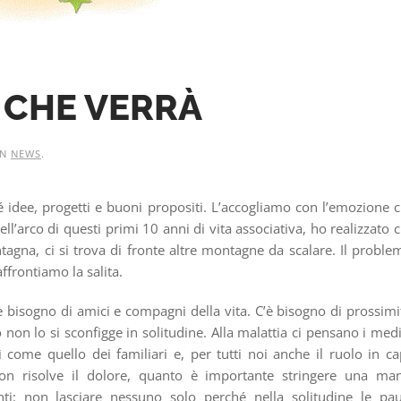
 CHE VERRÀ
IN
NEWS
.
é idee, progetti e buoni propositi. L’accogliamo con l’emozione 
’arco di questi primi 10 anni di vita associativa, ho realizzato 
agna, ci si trova di fronte altre montagne da scalare. Il proble
frontiamo la salita.
’è bisogno di amici e compagni della vita. C’è bisogno di prossimi
to non lo si sconfigge in solitudine. Alla malattia ci pensano i medi
 come quello dei familiari e, per tutti noi anche il ruolo in c
 non risolve il dolore, quanto è importante stringere una ma
nti: non lasciare nessuno solo perché nella solitudine le pa