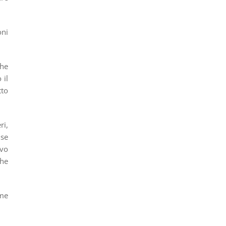
oni
che
 il
to
ri,
 se
ivo
che
ome