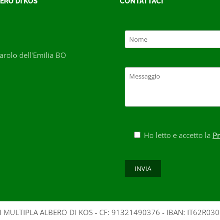
ERO DI KOS
CONTATTACI
rolo dell'Emilia BO
Ho letto e accetto la
Pr
 MULTIPLA ALBERO DI KOS - CF: 91321490376 - IBAN: IT62R