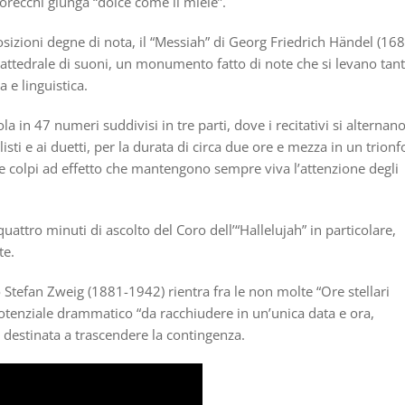
orecchi giunga “dolce come il miele”.
zioni degne di nota, il “Messiah” di Georg Friedrich Händel (16
 cattedrale di suoni, un monumento fatto di note che si levano tan
a e linguistica.
ola in 47 numeri suddivisi in tre parti, dove i recitativi si alternan
olisti e ai duetti, per la durata di circa due ore e mezza in un trionf
 e colpi ad effetto che mantengono sempre viva l’attenzione degli
ttro minuti di ascolto del Coro dell’“Hallelujah” in particolare,
te.
co Stefan Zweig (1881-1942) rientra fra le non molte “Ore stellari
 potenziale drammatico “da racchiudere in un’unica data e ora,
 destinata a trascendere la contingenza.