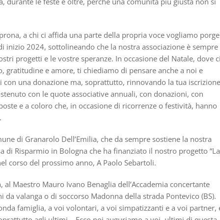
a, durante le feste e oltre, perché una comunità più giusta non si
i sprona, a chi ci affida una parte della propria voce vogliamo porge
e di inizio 2024, sottolineando che la nostra associazione è sempre
tri progetti e le vostre speranze. In occasione del Natale, dove c
, gratitudine e amore, ti chiediamo di pensare anche a noi e
tti con una donazione ma, soprattutto, rinnovando la tua iscrizione
stenuto con le quote associative annuali, con donazioni, con
ste e a coloro che, in occasione di ricorrenze o festività, hanno
.
une di Granarolo Dell’Emilia, che da sempre sostiene la nostra
sa di Risparmio in Bologna che ha finanziato il nostro progetto “La
nel corso del prossimo anno, A Paolo Sebartoli.
a, al Maestro Mauro Ivano Benaglia dell’Accademia concertante
ani da valanga o di soccorso Madonna della strada Pontevico (BS).
conda famiglia, a voi volontari, a voi simpatizzanti e a voi partner,
soprattutto agli ultimi… Ecco noi auguriamo a voi, ultimi di questa