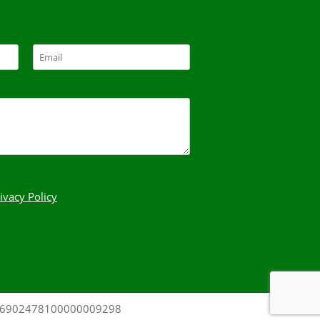
ivacy Policy
0306902478100000009298