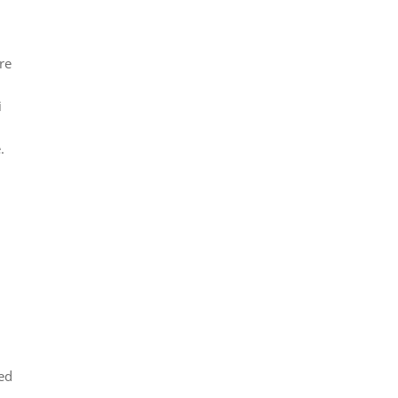
re
i
.
 ed