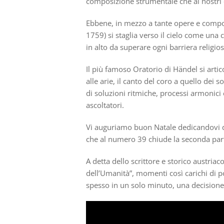
composizione strumentale che ai nostri 
Ebbene, in mezzo a tante opere e composi
1759) si staglia verso il cielo come una
in alto da superare ogni barriera religios
Il più famoso Oratorio di Händel si artic
alle arie, il canto del coro a quello dei s
di soluzioni ritmiche, processi armonici
ascoltatori.
Vi auguriamo buon Natale dedicandovi qua
che al numero 39 chiude la seconda par
A detta dello scrittore e storico austria
dell’Umanità”, momenti così carichi di
spesso in un solo minuto, una decisione