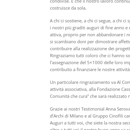
condivise. E che il nostro lavoro continu
costruisce da sola.
A chi ci sostiene, a chi ci segue, a chi c
i nostri più graditi auguri di fine anno 
attiva, proprio per non abbandonare i nos
si scambiano doni per dimostrare affetto
contribuire alla realizzazione dei proge
Ringraziamo tutti coloro che ci hanno so
l’assegnazione del 5×1000 delle loro impo
contribuito a finanziare le nostre attività
Un particolare ringraziamento va Al Com
attività associativa, alla Fondazione Cas
Comunità che cura” che sarà realizzato 
Grazie ai nostri Testimonial Anna Serov
d’Archi di Milano e al Gruppo Cinofili c
Auguri a tutti voi, che siete la nostra se
oltre a tutti voi il nostro buon anno va 