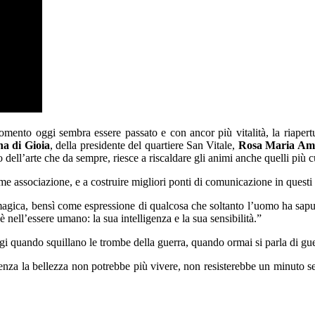
omento oggi sembra essere passato e con ancor più vitalità, la riapert
na di Gioia
, della presidente del quartiere San Vitale,
Rosa Maria Am
dell’arte che da sempre, riesce a riscaldare gli animi anche quelli più 
come associazione, e a costruire migliori ponti di comunicazione in questi t
ca, bensì come espressione di qualcosa che soltanto l’uomo ha saputo c
è nell’essere umano: la sua intelligenza e la sua sensibilità.”
ggi quando squillano le trombe della guerra, quando ormai si parla di g
enza la bellezza non potrebbe più vivere, non resisterebbe un minuto se