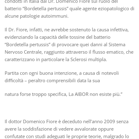
condotti in Italia dal Dr. Domenico Fiore sul ruolo del
batterio “Bordetella pertussis” quale agente eziopatologico di
alcune patologie autoimmuni.
Il Dr. Fiore, infatti, ne avrebbe sostenuto la causa infettiva,
evidenziando la capacità delle tossine del batterio
“Bordetella pertussis” di provocare quei danni al Sistema
Nervoso Centrale, raggiunto attraverso il flusso ematico, che
caratterizzano in particolare la Sclerosi multipla.
Partita con ogni buona intenzione, a causa di notevoli
diﬃcoltà – peraltro comprensibili data la sua
natura forse troppo specifica, La AIBOR non esiste più.”
Il dottor Domenico Fiore è deceduto nell’anno 2009 senza
avere la soddisfazione di vedere avvalorate oppure
confutate con studi adeguati le proprie teorie, malgrado lo