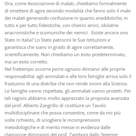
Ora, come Associazione di malati, chiediamo formalmente
di smettere di agire secondo modalità che fanno solo il male
dei malati generando confusione in quanto aneddotiche; in
tutto e per tutto fideistiche, con chierici amici, idolatrie
anacronistiche e scomuniche dei nemici . Esiste ancora uno
Stato in Italia? Lo Stato patrocini le Sue Istituzioni e
garantisca che siano in grado di agire correttamente,
scientificamente. Non chiediamo un esito predeterminato,
ma un esito corretto.
Nel frattempo occorre porre ognuno dinnanzi alle proprie
responsabilità: agli ammalati e alle loro famiglie arriva solo il
frastuono di una diatriba che non rende onore alla Scienza.
Le famiglie vanno rispettate, gli ammalati vanno protetti. Per
tali ragioni abbiamo molto apprezzato la proposta avanzata
dal prof. Alberto Zangrillo di costituire un Tavolo
multidisciplinare che possa consentire, come da noi più
volte richiesto, di sciogliere le incomprensioni
metodologiche e di merito messe in evidenza dalle
clamorose dimissioni del prof. Zamboni dallo Steering