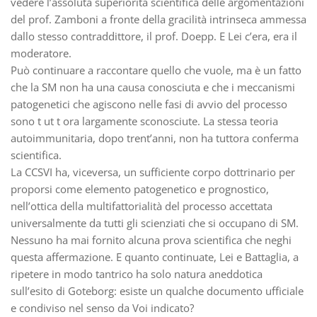
vedere l’assoluta superiorità scientifica delle argomentazioni
del prof. Zamboni a fronte della gracilità intrinseca ammessa
dallo stesso contraddittore, il prof. Doepp. E Lei c’era, era il
moderatore.
Può continuare a raccontare quello che vuole, ma è un fatto
che la SM non ha una causa conosciuta e che i meccanismi
patogenetici che agiscono nelle fasi di avvio del processo
sono t ut t ora largamente sconosciute. La stessa teoria
autoimmunitaria, dopo trent’anni, non ha tuttora conferma
scientifica.
La CCSVI ha, viceversa, un sufficiente corpo dottrinario per
proporsi come elemento patogenetico e prognostico,
nell’ottica della multifattorialità del processo accettata
universalmente da tutti gli scienziati che si occupano di SM.
Nessuno ha mai fornito alcuna prova scientifica che neghi
questa affermazione. E quanto continuate, Lei e Battaglia, a
ripetere in modo tantrico ha solo natura aneddotica
sull’esito di Goteborg: esiste un qualche documento ufficiale
e condiviso nel senso da Voi indicato?