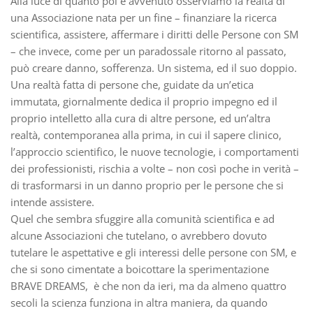
Alla luce di quanto poi è avvenuto osserviamo la realtà di
una Associazione nata per un fine – finanziare la ricerca
scientifica, assistere, affermare i diritti delle Persone con SM
– che invece, come per un paradossale ritorno al passato,
può creare danno, sofferenza. Un sistema, ed il suo doppio.
Una realtà fatta di persone che, guidate da un’etica
immutata, giornalmente dedica il proprio impegno ed il
proprio intelletto alla cura di altre persone, ed un’altra
realtà, contemporanea alla prima, in cui il sapere clinico,
l’approccio scientifico, le nuove tecnologie, i comportamenti
dei professionisti, rischia a volte – non così poche in verità –
di trasformarsi in un danno proprio per le persone che si
intende assistere.
Quel che sembra sfuggire alla comunità scientifica e ad
alcune Associazioni che tutelano, o avrebbero dovuto
tutelare le aspettative e gli interessi delle persone con SM, e
che si sono cimentate a boicottare la sperimentazione
BRAVE DREAMS, è che non da ieri, ma da almeno quattro
secoli la scienza funziona in altra maniera, da quando