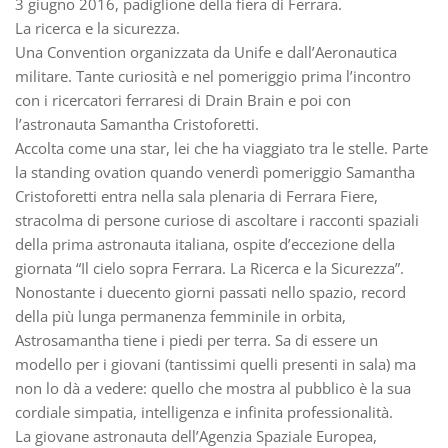
3 giugno 2016, padiglione della fiera di Ferrara.
La ricerca e la sicurezza.
Una Convention organizzata da Unife e dall’Aeronautica
militare. Tante curiosità e nel pomeriggio prima l’incontro
con i ricercatori ferraresi di Drain Brain e poi con
l’astronauta Samantha Cristoforetti.
Accolta come una star, lei che ha viaggiato tra le stelle. Parte
la standing ovation quando venerdì pomeriggio Samantha
Cristoforetti entra nella sala plenaria di Ferrara Fiere,
stracolma di persone curiose di ascoltare i racconti spaziali
della prima astronauta italiana, ospite d’eccezione della
giornata “Il cielo sopra Ferrara. La Ricerca e la Sicurezza”.
Nonostante i duecento giorni passati nello spazio, record
della più lunga permanenza femminile in orbita,
Astrosamantha tiene i piedi per terra. Sa di essere un
modello per i giovani (tantissimi quelli presenti in sala) ma
non lo dà a vedere: quello che mostra al pubblico è la sua
cordiale simpatia, intelligenza e infinita professionalità.
La giovane astronauta dell’Agenzia Spaziale Europea,