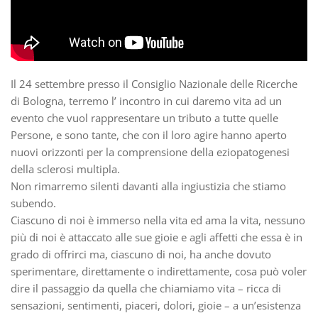
Il 24 settembre presso il Consiglio Nazionale delle Ricerche
di Bologna, terremo l’ incontro in cui daremo vita ad un
evento che vuol rappresentare un tributo a tutte quelle
Persone, e sono tante, che con il loro agire hanno aperto
nuovi orizzonti per la comprensione della eziopatogenesi
della sclerosi multipla.
Non rimarremo silenti davanti alla ingiustizia che stiamo
subendo.
Ciascuno di noi è immerso nella vita ed ama la vita, nessuno
più di noi è attaccato alle sue gioie e agli affetti che essa è in
grado di offrirci ma, ciascuno di noi, ha anche dovuto
sperimentare, direttamente o indirettamente, cosa può voler
dire il passaggio da quella che chiamiamo vita – ricca di
sensazioni, sentimenti, piaceri, dolori, gioie – a un’esistenza