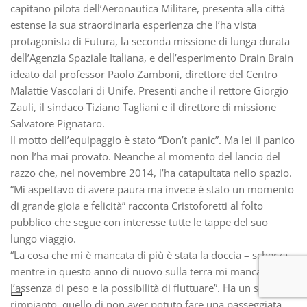
capitano pilota dell’Aeronautica Militare, presenta alla città
estense la sua straordinaria esperienza che l’ha vista
protagonista di Futura, la seconda missione di lunga durata
dell’Agenzia Spaziale Italiana, e dell’esperimento Drain Brain
ideato dal professor Paolo Zamboni, direttore del Centro
Malattie Vascolari di Unife. Presenti anche il rettore Giorgio
Zauli, il sindaco Tiziano Tagliani e il direttore di missione
Salvatore Pignataro.
Il motto dell’equipaggio è stato “Don’t panic”. Ma lei il panico
non l’ha mai provato. Neanche al momento del lancio del
razzo che, nel novembre 2014, l’ha catapultata nello spazio.
“Mi aspettavo di avere paura ma invece è stato un momento
di grande gioia e felicità” racconta Cristoforetti al folto
pubblico che segue con interesse tutte le tappe del suo
lungo viaggio.
“La cosa che mi è mancata di più è stata la doccia – scherza –
mentre in questo anno di nuovo sulla terra mi manca
l’assenza di peso e la possibilità di fluttuare”. Ha un solo
rimpianto, quello di non aver potuto fare una passeggiata