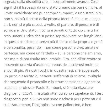
segnata dalla disabilità che, inesorabilmente avanza. Cosa
significhi il trapasso da uno stato umano sia pure difficile, al
limite invalidante ma pur sempre “umano”, a uno stato in cui
non si ha più il senso della propria identità e di quella degli
altri, non si è più capaci, a volte, di parlare, di pensare e di
sorridere. Uno stato in cui si è privati di tutto ciò che ci ha
reso umani. L’idea che si possa sopravvivere per lunghi anni
in questa condizione, senza più il senso della propria dignità
e personalità, pesando – non come persone vive, amate e
partecipi, ma come un fardello – sulle persone che amiamo,
per molti di noi risulta intollerabile. Ora, che all’orizzonte si
intravede una via d’uscita dal rebus della sclerosi multipla,
ancor di più. Ai nostri occhi, in questi mesi, si è appalesato
un piccolo esercito di pazienti sofferenti di sclerosi multipla
che seguendo il protocollo e la strumentazione diagnostica
usata dal professor Paolo Zamboni, si è fatta rilasciare
diagnosi di CCSVI. I risultati ottenuti sono stupefacenti. I test
diagnostici per la CCSVI non sono rischiosi per i pazienti e il
suo trattamento, l’angioplastica con palloncino, è ben