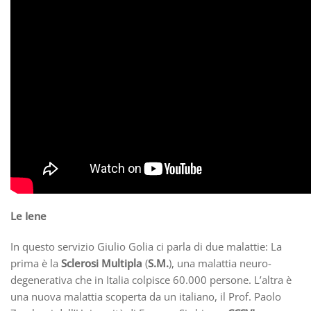
Le Iene
In questo servizio Giulio Golia ci parla di due malattie: La
prima è la
Sclerosi Multipla
(
S.M.
), una malattia neuro-
degenerativa che in Italia colpisce 60.000 persone. L’altra è
una nuova malattia scoperta da un italiano, il Prof. Paolo