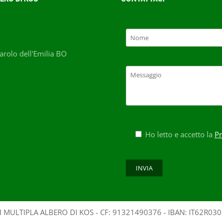
rolo dell'Emilia BO
Ho letto e accetto la
Pr
 MULTIPLA ALBERO DI KOS - CF: 91321490376 - IBAN: IT62R