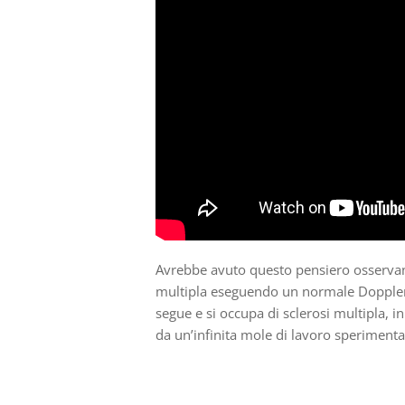
Avrebbe avuto questo pensiero osservand
multipla eseguendo un normale Doppler de
segue e si occupa di sclerosi multipla,
da un’infinita mole di lavoro speriment