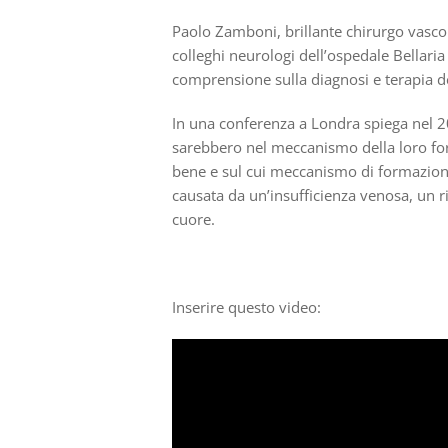
Paolo Zamboni, brillante chirurgo vascol
colleghi neurologi dell’ospedale Bellari
comprensione sulla diagnosi e terapia de
In una conferenza a Londra spiega nel 20
sarebbero nel meccanismo della loro for
bene e sul cui meccanismo di formazion
causata da un’insufficienza venosa, un ri
cuore.
Inserire questo video: