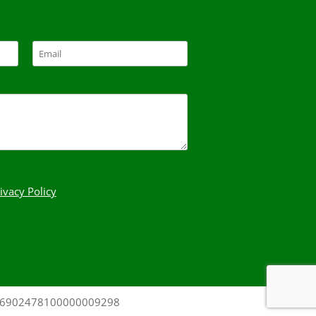
ivacy Policy
0306902478100000009298