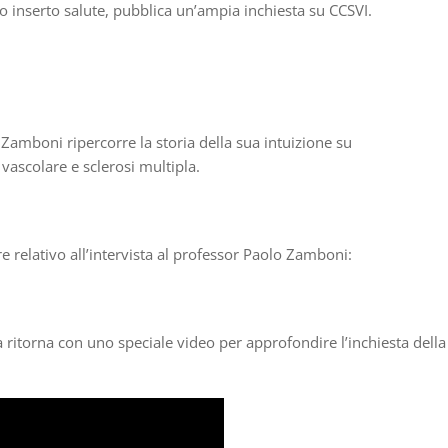
suo inserto salute, pubblica un’ampia inchiesta su CCSVI.
 Zamboni ripercorre la storia della sua intuizione su
vascolare e sclerosi multipla.
re relativo all’intervista al professor Paolo Zamboni:
ra ritorna con uno speciale video per approfondire l’inchiesta della