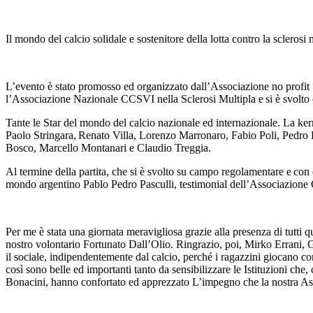
Il mondo del calcio solidale e sostenitore della lotta contro la sclerosi 
L’evento è stato promosso ed organizzato dall’Associazione no p
l’Associazione Nazionale CCSVI nella Sclerosi Multipla e si è svolt
Tante le Star del mondo del calcio nazionale ed internazionale. La ker
Paolo Stringara, Renato Villa, Lorenzo Marronaro, Fabio Poli, Pedr
Bosco, Marcello Montanari e Claudio Treggia.
Al termine della partita, che si è svolto su campo regolamentare e con d
mondo argentino Pablo Pedro Pasculli, testimonial dell’Associazion
Per me è stata una giornata meravigliosa grazie alla presenza di tutti
nostro volontario Fortunato
Dall
’
Olio. Ringrazio, poi, Mirko Errani, G
il
sociale, indipendentemente dal calcio,
perche
́ i ragazzini giocano co
così sono belle ed importanti tanto
da sensibilizzare le Istituzioni ch
Bonacini,
hanno confortato ed apprezzato L
’
impegno che la nostra As