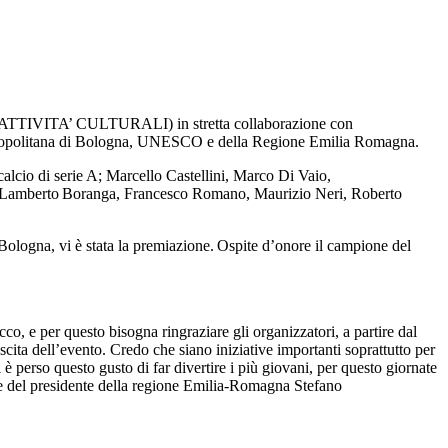
E ATTIVITA’ CULTURALI) in stretta collaborazione con
 Metropolitana di Bologna, UNESCO e della Regione Emilia Romagna.
calcio di serie A; Marcello Castellini, Marco Di Vaio,
lo, Lamberto Boranga, Francesco Romano, Maurizio Neri, Roberto
i Bologna, vi è stata la premiazione. Ospite d’onore il campione del
acco, e per questo bisogna ringraz
iare gli organizzatori, a partire dal
uscita
dell
’
evento. Credo che siano iniziative importanti soprattutto per
è perso questo gusto di far divertire i
piu
̀ giovani, per questo giornate
e del presidente della regione Emilia-Romagna Stefano