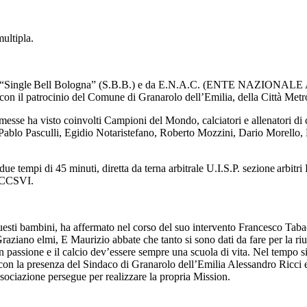
multipla.
rofit “Single Bell Bologna” (S.B.B.) e da E.N.A.C. (ENTE NAZIONAL
o con il patrocinio del Comune di Granarolo dell’Emilia, della Città
messe ha visto coinvolti Campioni del Mondo, calciatori e allenatori di 
o Pablo Pasculli, Egidio Notaristefano, Roberto Mozzini, Dario Morel
ue tempi di 45 minuti, diretta da terna arbitrale U.I.S.P. sezione arbitr
e CCSVI.
 questi bambini, ha affermato nel corso del suo intervento Francesco Tab
raziano elmi, E Maurizio abbate che tanto si sono dati da fare per la ri
n passione e il calcio
dev
’
essere sempre una scuola di vita. Nel tempo si 
e, con la presenza del Sindaco di Granarolo
dell
’
Emilia Alessandro Ricci 
sociazione persegue per real
izzare la propria Mission.