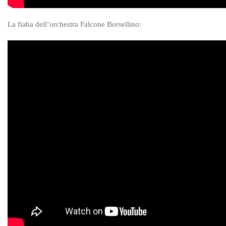
L
a fiaba dell’orchestra Falcone B
orsellino: