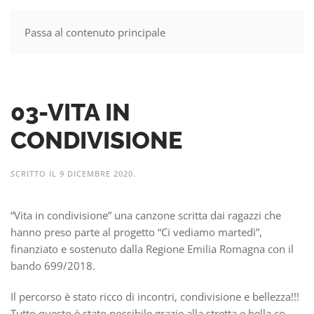
Passa al contenuto principale
MENU
03-VITA IN
CONDIVISIONE
SCRITTO IL
9 DICEMBRE 2020
.
“Vita in condivisione” una canzone scritta dai ragazzi che
hanno preso parte al progetto “Ci vediamo martedì”,
finanziato e sostenuto dalla Regione Emilia Romagna con il
bando 699/2018.
Il percorso è stato ricco di incontri, condivisione e bellezza!!!
Tutto questo è stato possibile grazie alla stretta e bella co-