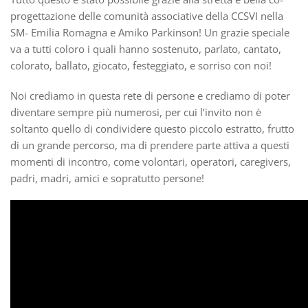
progettazione delle comunità associative della CCSVI nella
SM- Emilia Romagna e Amiko Parkinson! Un grazie speciale
va a tutti coloro i quali hanno sostenuto, parlato, cantato,
colorato, ballato, giocato, festeggiato, e sorriso con noi!
Noi crediamo in questa rete di persone e crediamo di poter
diventare sempre più numerosi, per cui l’invito non è
soltanto quello di condividere questo piccolo estratto, frutto
di un grande percorso, ma di prendere parte attiva a questi
momenti di incontro, come volontari, operatori, caregivers,
padri, madri, amici e sopratutto persone!