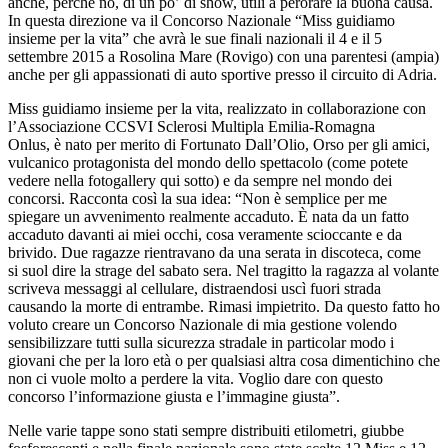
anche, perché no, di un po’ di show, utili a perorare la buona causa.
In questa direzione va il Concorso Nazionale “Miss guidiamo
insieme per la vita” che avrà le sue finali nazionali il 4 e il 5
settembre 2015 a Rosolina Mare (Rovigo) con una parentesi (ampia)
anche per gli appassionati di auto sportive presso il circuito di Adria.
Miss guidiamo insieme per la vita, realizzato in collaborazione con
l’Associazione CCSVI Sclerosi Multipla Emilia-Romagna
Onlus, è nato per merito di Fortunato Dall’Olio, Orso per gli amici,
vulcanico protagonista del mondo dello spettacolo (come potete
vedere nella fotogallery qui sotto) e da sempre nel mondo dei
concorsi. Racconta così la sua idea: “Non è semplice per me
spiegare un avvenimento realmente accaduto. È nata da un fatto
accaduto davanti ai miei occhi, cosa veramente scioccante e da
brivido. Due ragazze rientravano da una serata in discoteca, come
si suol dire la strage del sabato sera. Nel tragitto la ragazza al volante
scriveva messaggi al cellulare, distraendosi uscì fuori strada
causando la morte di entrambe. Rimasi impietrito. Da questo fatto ho
voluto creare un Concorso Nazionale di mia gestione volendo
sensibilizzare tutti sulla sicurezza stradale in particolar modo i
giovani che per la loro età o per qualsiasi altra cosa dimentichino che
non ci vuole molto a perdere la vita. Voglio dare con questo
concorso l’informazione giusta e l’immagine giusta”.
Nelle varie tappe sono stati sempre distribuiti etilometri, giubbe