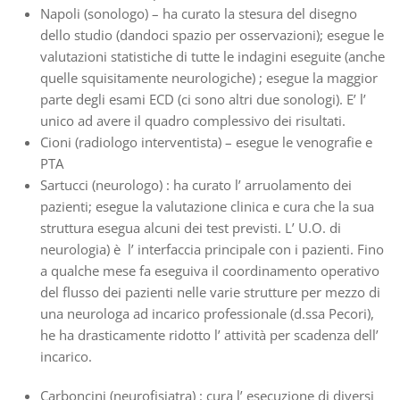
Napoli (sonologo) – ha curato la stesura del disegno
dello studio (dandoci spazio per osservazioni); esegue le
valutazioni statistiche di tutte le indagini eseguite (anche
quelle squisitamente neurologiche) ; esegue la maggior
parte degli esami ECD (ci sono altri due sonologi). E’ l’
unico ad avere il quadro complessivo dei risultati.
Cioni (radiologo interventista) – esegue le venografie e
PTA
Sartucci (neurologo) : ha curato l’ arruolamento dei
pazienti; esegue la valutazione clinica e cura che la sua
struttura esegua alcuni dei test previsti. L’ U.O. di
neurologia) è l’ interfaccia principale con i pazienti. Fino
a qualche mese fa eseguiva il coordinamento operativo
del flusso dei pazienti nelle varie strutture per mezzo di
una neurologa ad incarico professionale (d.ssa Pecori),
he ha drasticamente ridotto l’ attività per scadenza dell’
incarico.
Carboncini (neurofisiatra) : cura l’ esecuzione di diversi