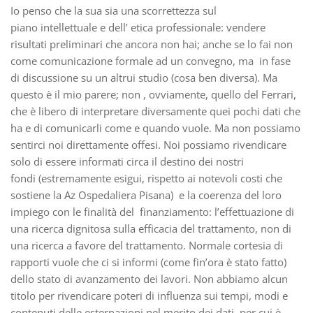
Io penso che la sua sia una scorrettezza sul
piano intellettuale e dell’ etica professionale: vendere
risultati preliminari che ancora non hai; anche se lo fai non
come comunicazione formale ad un convegno, ma in fase
di discussione su un altrui studio (cosa ben diversa). Ma
questo è il mio parere; non , ovviamente, quello del Ferrari,
che è libero di interpretare diversamente quei pochi dati che
ha e di comunicarli come e quando vuole. Ma non possiamo
sentirci noi direttamente offesi. Noi possiamo rivendicare
solo di essere informati circa il destino dei nostri
fondi (estremamente esigui, rispetto ai notevoli costi che
sostiene la Az Ospedaliera Pisana) e la coerenza del loro
impiego con le finalità del finanziamento: l’effettuazione di
una ricerca dignitosa sulla efficacia del trattamento, non di
una ricerca a favore del trattamento. Normale cortesia di
rapporti vuole che ci si informi (come fin’ora è stato fatto)
dello stato di avanzamento dei lavori. Non abbiamo alcun
titolo per rivendicare poteri di influenza sui tempi, modi e
contenuti delle esternazioni nel merito dei dati, per cui è