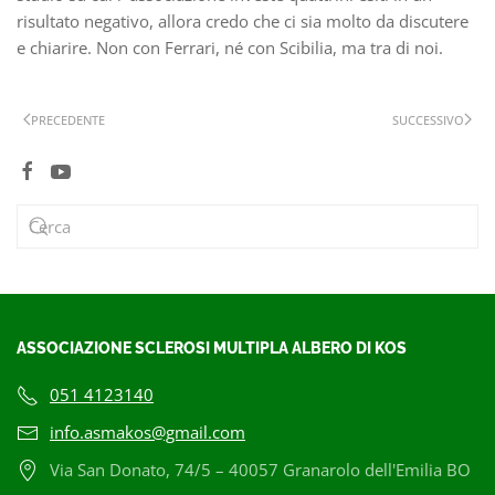
risultato negativo, allora credo che ci sia molto da discutere
e chiarire. Non con Ferrari, né con Scibilia, ma tra di noi.
PRECEDENTE
SUCCESSIVO
ASSOCIAZIONE SCLEROSI MULTIPLA ALBERO DI KOS
051 4123140
info.asmakos@gmail.com
Via San Donato, 74/5 – 40057 Granarolo dell'Emilia BO