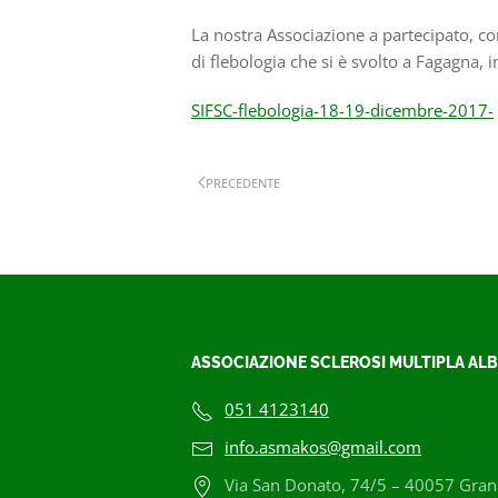
La nostra Associazione a partecipato, co
di flebologia che si è svolto a Fagagna, in
SIFSC-flebologia-18-19-dicembre-2017-
PRECEDENTE
ASSOCIAZIONE SCLEROSI MULTIPLA ALB
051 4123140
info.asmakos@gmail.com
Via San Donato, 74/5 – 40057 Grana