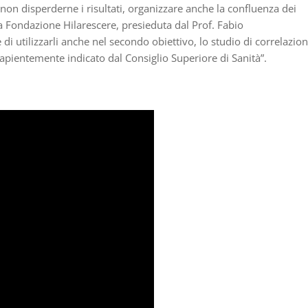
r non disperderne i risultati, organizzare anche la confluenza dei
 la Fondazione Hilarescere, presieduta dal Prof. Fabio
e di utilizzarli anche nel secondo obiettivo, lo studio di correlazio
sapientemente indicato dal Consiglio Superiore di Sanità”.