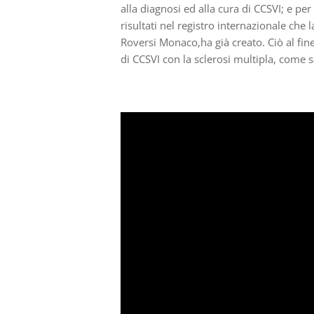
alla diagnosi ed alla cura di CCSVI; e pe
risultati nel registro internazionale che
Roversi Monaco,ha
gi
à
creato. Ciò al fin
di CCSVI con la sclerosi multipla, come 