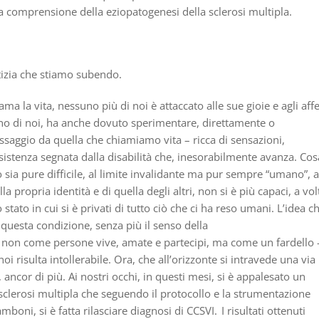
a comprensione della eziopatogenesi della sclerosi multipla.
tizia che stiamo subendo.
a la vita, nessuno più di noi è attaccato alle sue gioie e agli affe
cuno di noi, ha anche dovuto sperimentare, direttamente o
assaggio da quella che chiamiamo vita – ricca di sensazioni,
esistenza segnata dalla
disabilit
à
che, inesorabilmente avanza. Cos
 sia pure difficile, al limite invalidante ma pur sempre “
umano
”, a
ella propria
identit
à
e di quella degli altri, non si è più capaci, a vol
 stato in cui si è privati di tutto ciò che ci ha reso umani. L’idea c
 questa condizione, senza più il senso della
 non come persone vive, amate e partecipi, ma come un fardello 
i risulta intollerabile. Ora, che all’orizzonte si intravede una via
, ancor di più. Ai nostri occhi, in questi mesi, si è appalesato un
i sclerosi multipla che seguendo il protocollo e la strumentazione
oni, si è fatta rilasciare diagnosi di CCSVI. I risultati ottenuti