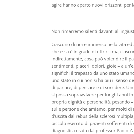
agire hanno aperto nuovi orizzonti per l
Non
rimarremo silenti davanti all’
ingius
Ciascuno di noi è immerso nella vita ed am
che essa è in grado di offrirci ma, cias
indirettamente, cosa può voler dire il p
sentimenti, piaceri, dolori, gioie – a un’
significhi il trapasso da uno stato umano
uno stato in cui non si ha più il senso d
di parlare, di pensare e di sorridere. Uno
si possa sopravvivere per lunghi anni in
propria
dignit
à
e
personalit
à
, pesando
–
sulle persone che amiamo, per molti di no
d’uscita dal rebus della sclerosi multipla
piccolo esercito di pazienti sofferenti d
diagnostica usata dal professor Paolo Zamb