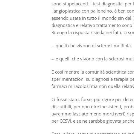
sono stupefacenti. I test diagnostici per 
l’angioplastica con palloncino, è ben con
essendo usata in tutto il mondo sin dal 1
diagnostica e relativo trattamento sono 
Ritengo la risposta risieda nei fatti: ci 
– quelli che vivono di sclerosi multipla,
– e quelli che vivono con la sclerosi mul
E così mentre la
comunit
à
scientifica co
sperimentazioni su diagnosi e terapia p
farmaci miracolosi ma non quella relativ
Ci fosse stato, forse, più rigore per dete
discutibili, per non dire inesistenti, pro
avremmo lasciato meno morti (veri) rispe
per CCSVI, e se ne sarebbe giovata anch