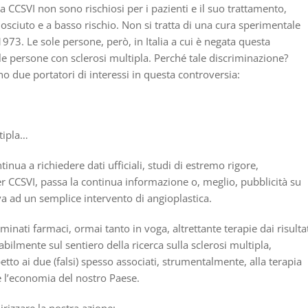
la CCSVI non sono rischiosi per i pazienti e il suo trattamento,
osciuto e a basso rischio. Non si tratta di una cura sperimentale
973. Le sole persone, però, in Italia a cui è negata questa
le persone con sclerosi multipla.
Perch
é
tale discriminazione?
sono due portatori di interessi in questa controversia:
tipla
…
ntinua a richiedere dati ufficiali, studi di estremo rigore,
er CCSVI, passa la continua informazione o, meglio,
pubblicit
à
su
a ad un semplice intervento di angioplastica.
rminati farmaci, ormai tanto in voga, altrettante terapie dai risulta
babilmente sul sentiero della ricerca sulla sclerosi multipla,
tto ai due (falsi) spesso associati, strumentalmente, alla terapia
e l’economia del nostro Paese.