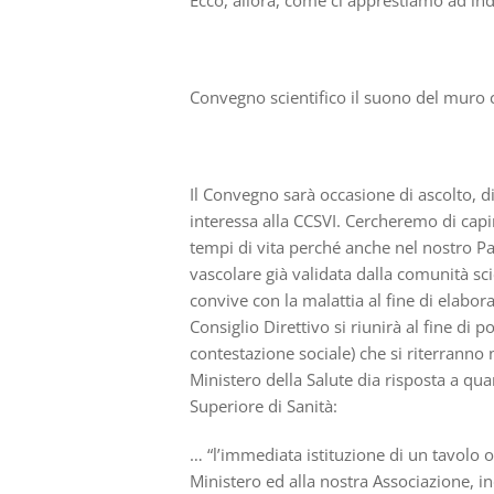
Ecco, allora, come ci apprestiamo ad indi
Convegno scientifico il suono del muro 
Il Convegno
sar
à
occasione di ascolto, d
interessa alla CCSVI. Cercheremo di capi
tempi di v
ita
perch
é
anche nel nostro Pa
vascolare
gi
à
validata dalla
c
omunit
à
sc
convive con la malattia al fine di elabora
Consiglio Direttivo si riunir
à
a
l fine di p
contestazione sociale) che si riterranno
Ministero della Salute dia risposta a qu
Superiore di
Sanit
à
:
… “l’immediata istituzione di un tavolo 
Ministero ed alla nostra Associazione, in