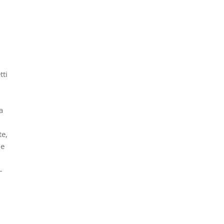
tti
a
te,
he
–