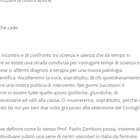
rizzare la nostra azione:
che cade
.
i incontro e di confronto tra
s
cienza e utenza che da tempo si
re se esiste una strada co
ndivisa per coniugare tempi di scienza e
ese si affermi diagnosi e terapia per una nuova patologia
ientifica. Ascolteremo la voce, soprattutto, di chi quotidianamente
re una nostra politica di intervento. Nei giorni successivi il
orre in essere tutte quelle azioni (politiche, giuridiche, di
 necessarie ed utili alla causa. Ci muoveremo, soprattutto,
perch
é
i
anto da noi per ben due volte
gi
à
posto alla attenzione del Consigl
ove definire come lo stesso Prof. Paolo Zamboni possa, insieme al
dividuare subito una serie di centri vascolari in Italia da formare