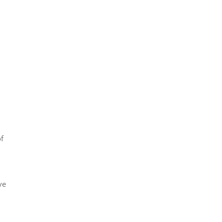
of
ve