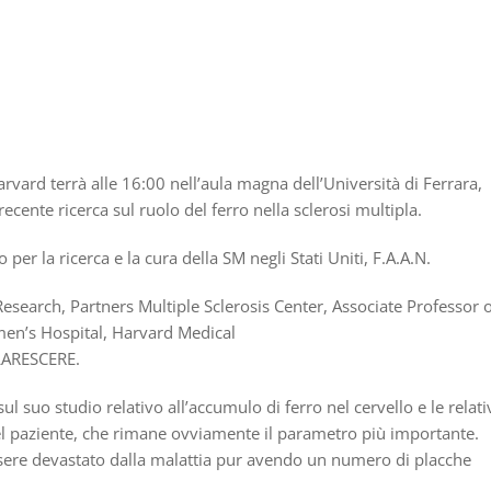
Harvard terrà alle 16:00 nell’aula magna dell’Università di Ferrara,
recente ricerca sul ruolo del ferro nella sclerosi multipla.
 per la ricerca e la cura della SM negli Stati Uniti, F.A.A.N.
search, Partners Multiple Sclerosis Center, Associate Professor 
n’s Hospital, Harvard Medical
ILARESCERE.
suo studio relativo all’accumulo di ferro nel cervello e le relati
del paziente, che rimane ovviamente il parametro più importante.
ssere devastato dalla malattia pur avendo un numero di placche