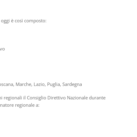
a oggi
è
cos
ì
composto:
ovo
Toscana, Marche, Lazio, Puglia, Sardegna
ni regionali il Consiglio Direttivo Nazionale durante
inatore regionale a:
;