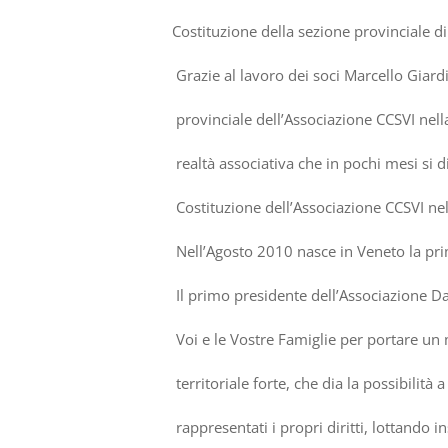
Costituzione della sezione provinciale d
Grazie al lavoro dei soci Marcello Giard
provinciale dell
’
Associazione CCSVI nel
realt
à
associativa che in pochi mesi si d
Costituzione dell’Associazione CCSVI ne
Nell
’
Agosto 2010 nasce in Veneto la pri
Il primo presidente dell
’
Associazione Da
Voi e le Vostre Famiglie per portare un
territoriale forte, che dia la possibilit
à
a
rappresentati i propri diritti, lottando 