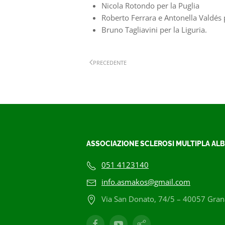
Nicola Rotondo per la Puglia
Roberto Ferrara e Antonella Vald
é
s 
Bruno Tagliavini per
la Liguria.
PRECEDENTE
ASSOCIAZIONE SCLEROSI MULTIPLA ALB
051 4123140
info.asmakos@gmail.com
Via San Donato, 74/5 – 40057 Grana