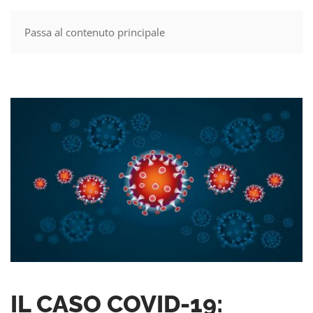
Passa al contenuto principale
MENU
IL CASO COVID-19: