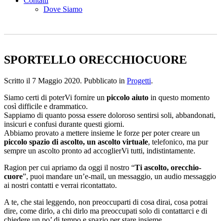
Contatti
Dove Siamo
SPORTELLO ORECCHIOCUORE
Scritto il
7 Maggio 2020
. Pubblicato in
Progetti
.
Siamo certi di poterVi fornire un
piccolo aiuto
in questo momento
così difficile e drammatico.
Sappiamo di quanto possa essere doloroso sentirsi soli, abbandonati,
insicuri e confusi durante questi giorni.
Abbiamo provato a mettere insieme le forze per poter creare un
piccolo spazio di ascolto, un ascolto virtuale
, telefonico, ma pur
sempre un ascolto pronto ad accoglierVi tutti, indistintamente.
Ragion per cui apriamo da oggi il nostro “
Ti ascolto, orecchio-
cuore
”, puoi mandare un’e-mail, un messaggio, un audio messaggio
ai nostri contatti e verrai ricontattato.
A te, che stai leggendo, non preoccuparti di cosa dirai, cosa potrai
dire, come dirlo, a chi dirlo ma preoccupati solo di contattarci e di
chiedere un po’ di tempo e spazio per stare insieme.