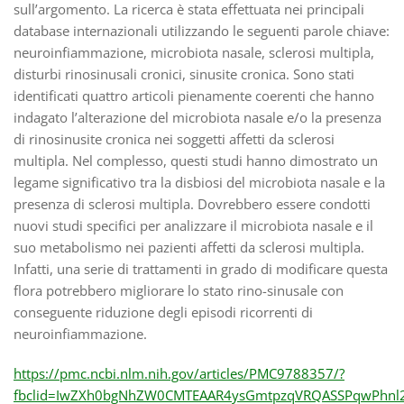
sull’argomento. La ricerca è stata effettuata nei principali
database internazionali utilizzando le seguenti parole chiave:
neuroinfiammazione, microbiota nasale, sclerosi multipla,
disturbi rinosinusali cronici, sinusite cronica. Sono stati
identificati quattro articoli pienamente coerenti che hanno
indagato l’alterazione del microbiota nasale e/o la presenza
di rinosinusite cronica nei soggetti affetti da sclerosi
multipla. Nel complesso, questi studi hanno dimostrato un
legame significativo tra la disbiosi del microbiota nasale e la
presenza di sclerosi multipla. Dovrebbero essere condotti
nuovi studi specifici per analizzare il microbiota nasale e il
suo metabolismo nei pazienti affetti da sclerosi multipla.
Infatti, una serie di trattamenti in grado di modificare questa
flora potrebbero migliorare lo stato rino-sinusale con
conseguente riduzione degli episodi ricorrenti di
neuroinfiammazione.
https://pmc.ncbi.nlm.nih.gov/articles/PMC9788357/?
fbclid=IwZXh0bgNhZW0CMTEAAR4ysGmtpzqVRQASSPqwPhnl