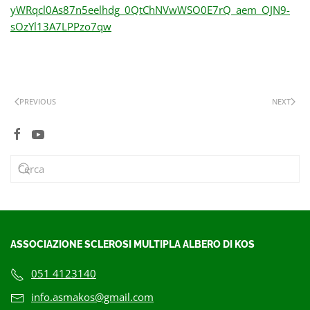
yWRqcl0As87n5eelhdg_0QtChNVwWSO0E7rQ_aem_OJN9-
sOzYl13A7LPPzo7qw
PREVIOUS
NEXT
ASSOCIAZIONE SCLEROSI MULTIPLA ALBERO DI KOS
051 4123140
info.asmakos@gmail.com