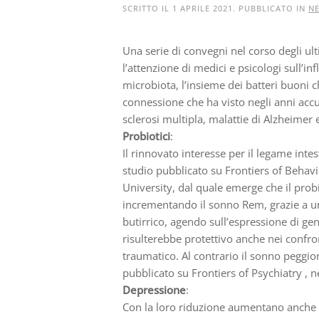
SCRITTO IL
1 APRILE 2021
. PUBBLICATO IN
N
Una serie di convegni nel corso degli ult
l’attenzione di medici e psicologi sull’in
microbiota, l’insieme dei batteri buoni ch
connessione che ha visto negli anni accu
sclerosi multipla, malattie di Alzheimer 
Probiotici
:
Il rinnovato interesse per il legame intest
studio pubblicato su Frontiers of Behav
University, dal quale emerge che il prob
incrementando il sonno Rem, grazie a un
butirrico, agendo sull’espressione di gen
risulterebbe protettivo anche nei confron
traumatico. Al contrario il sonno peggio
pubblicato su Frontiers of Psychiatry , n
Depressione
:
Con la loro riduzione aumentano anche i d