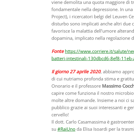
viene demolita una quota maggiore di tr
fondamentale nella depressione. In una 
Project), i ricercatori belgi del Leuven
disturbo sono implicati anche altri due c
favorisce la malattia dell’umore alteran
dopamina, implicato nella regolazione de
Fonte
https://www.corriere.it/salute/n
batteri-intestinali-130dbcd6-8ef8-11e
Il giorno 27 aprile 2020
, abbiamo appro
di cui nutriamo profonda stima e gratitu
Onorario e il professore
Massimo Cocch
capire come funziona il nostro microbiot
molte altre domande. Insieme a noi ci sa
pubblico grazie ai suoi interessanti e ge
cervello!
Il dott. Carlo Casamassima è gastroentero
su
#RaiUno
​ da Elisa Isoardi per la tra