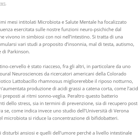
EWS
.
imi mesi intitolati Microbiota e Salute Mentale ha focalizzato
fluenza esercitata sulle nostre funzioni neuro-psichiche dal
e vivono in simbiosi con noi nell’intestino. Si tratta di una
mularsi vari studi a proposito d’insonnia, mal di testa, autismo,
e di Parkinson.
ino-cervello è stato riacceso, fra gli altri, in particolare da uno
ioural Neurosciences da ricercatori americani della Colorado
iotico Lattobacillo rhamnosus migliorerebbe il riposo notturno,
’aumentata produzione di acidi grassi a catena corta, come l’aci
i preposti ai ritmi sonno-veglia. Peraltro questo batterio
ti dello stress, sia in termini di prevenzione, sia di recupero post
ra se, come indica invece uno studio dell’Università di Verona
el microbiota si riduce la concentrazione di bifidobatteri.
isturbi ansiosi e quelli dell’umore perché a livello intestinale