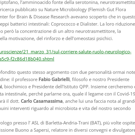
iptofano, l’amminoacido fonte della serotonina, neurotrasmettit
ricerca pubblicato su Nature Microbiology (Flemish Gut Flora
 Center for Brain & Disease Research avevano scoperto che in quest
eppi batterici intestinali: Coprococco e Dialister. La loro riduzione
do però la concentrazione di un altro neurotrasmettitore, la
lla motivazione, del rinforzo e dell’omeostasi psichici.
euroscienze/21_marzo_31/sul-corriere-salute-ruolo-neurologico-
b-a5c9-f2c86d18b040.shtml
fondito questo stesso argomento con due personalità ormai note
dine: il professore
Fabio Gabrielli
, filosofo e nostro Presidente
i
, biochimico e Presidente dell’Istituto QPP. Insieme cercheremo 
a intestinale, perché parlarne ora, quale il legame con il Covid-1
rà il dott.
Carlo Casamassima
, anche lui una faccia nota al grand
nuini interventi riguardo al microbiota e vita del nostro secondo
logo presso l’ ASL di Barletta-Andria-Trani (BAT), più volte ospite
smissione Buono a Sapersi, relatore in diversi convegni e divulgator