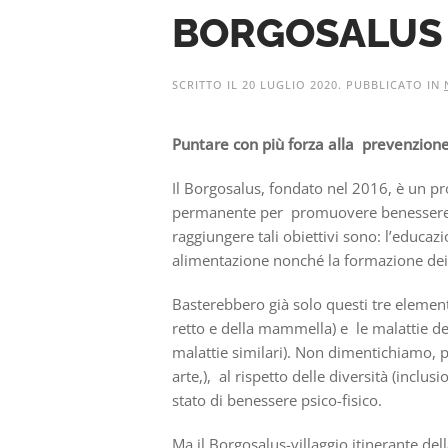
BORGOSALUS
SCRITTO IL
20 LUGLIO 2020
. PUBBLICATO IN
Puntare con più forza alla prevenzione 
Il Borgosalus, fondato nel 2016, è un p
permanente per promuovere benessere e co
raggiungere tali obiettivi sono: l’educazi
alimentazione nonché la formazione dei me
Basterebbero già solo questi tre element
retto e della mammella) e le malattie de
malattie similari). Non dimentichiamo, po
arte,), al rispetto delle diversità (inclu
stato di benessere psico-fisico.
Ma il Borgosalus-villaggio itinerante de