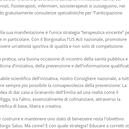
nisti, fisioterapisti, infermieri, socioterapeuti si susseguono, nei
ndo gratuitamente consulenze specialistiche per “l’anticipazione
la sua manifestazione è l’unica strategia “terapeutica vincente” p
 in particolare. Con il Borgosalus l’US Acli nazionale, promotore
ere un’attività sportiva di qualità e non solo di competizione.
pratica, una buona occasione di incontro della sanità pubblica e
icina d’iniziativa, della prevenzione e dell’informazione qualificat
e scientifico dell’iniziativa, nostro Consigliere nazionale, a tutt
ere sempre più possibile la consapevolezza della prevenzione: La
idea di dar casa a Granarolo dell’Emilia ad una realtà come il
figga, tra l’altro, essenzialmente di cofinanziare, attraverso la
tifica di base, libera e creativa.
 costruire e mantenere uno stato di benessere resta l’obiettivo
Borgo Salus. Ma come? E con quale strategia? Educare a corretti sti