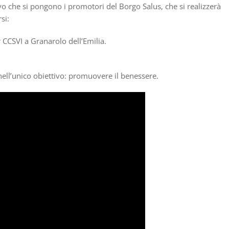
ttivo che si pongono i promotori del Borgo Salus, che si realizzerà
si:
r CCSVI a Granarolo dell’Emilia.
nell’unico obiettivo: promuovere il benessere.