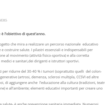
NEWS
.
è l’obiettivo di quest’anno.
rogetto che mira a realizzare un percorso nazionale educativo
struire salute. I pilastri essenziali e indispensabili per
one al movimento (attività fisico-sportiva) e alla corretta
dici e sanitari,dei dirigenti e istruttori sportivi.
i per ridurre del 30-40 % i tumori (soprattutto quelli del colon-
generative (artrosi, demenza, sclerosi multipla, CCSVI ed altre
i, di aggiungere anche l’educazione alla cultura (tradizioni, teatr
sione) e all’ambiente; elementi educativi importanti per creare uno
lla salute- è anche prevenzione sanitaria immediata. Numerosi