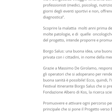
professionisti (medici, psicologi, nutrizio
giorni degli eventi sportivi e non, offre
diagnostica”.
Scoprire la malattia molti anni prima del
molte patologie, e di quelle oncologiche
del progetto, intende proporre e promuov
Borgo Salus: una buona idea, una buona 
privata con i cittadini, in nome della med
Grazie a Massimo De Girolamo, responsabil
gli operatori che si adoperano per rend
buona sanità è possibile! Ecco, quindi, l’
Festival itinerante Borgo Salus che si pre
Fondazione Albero di Kos, la ricerca scien
Promuovere e attivare ogni percorso per
principale che si pone il Progetto verso 