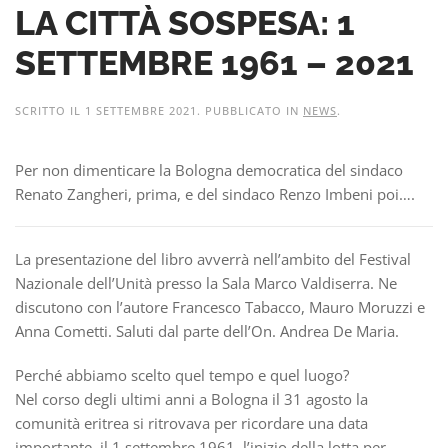
LA CITTÀ SOSPESA: 1
SETTEMBRE 1961 – 2021
SCRITTO IL
1 SETTEMBRE 2021
. PUBBLICATO IN
NEWS
.
Per non dimenticare la Bologna democratica del sindaco
Renato Zangheri, prima, e del sindaco Renzo Imbeni poi….
La presentazione del libro avverrà nell’ambito del Festival
Nazionale dell’Unità presso la Sala Marco Valdiserra. Ne
discutono con l’autore Francesco Tabacco, Mauro Moruzzi e
Anna Cometti. Saluti dal parte dell’On. Andrea De Maria.
Perché abbiamo scelto quel tempo e quel luogo?
Nel corso degli ultimi anni a Bologna il 31 agosto la
comunità eritrea si ritrovava per ricordare una data
importante, il 1 settembre 1961, l’inizio della lotta per