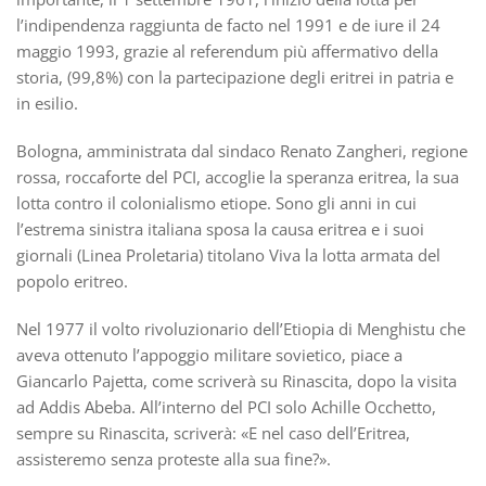
l’indipendenza raggiunta de facto nel 1991 e de iure il 24
maggio 1993, grazie al referendum più affermativo della
storia, (99,8%) con la partecipazione degli eritrei in patria e
in esilio.
Bologna, amministrata dal sindaco Renato Zangheri, regione
rossa, roccaforte del PCI, accoglie la speranza eritrea, la sua
lotta contro il colonialismo etiope. Sono gli anni in cui
l’estrema sinistra italiana sposa la causa eritrea e i suoi
giornali (Linea Proletaria) titolano Viva la lotta armata del
popolo eritreo.
Nel 1977 il volto rivoluzionario dell’Etiopia di Menghistu che
aveva ottenuto l’appoggio militare sovietico, piace a
Giancarlo Pajetta, come scriverà su Rinascita, dopo la visita
ad Addis Abeba. All’interno del PCI solo Achille Occhetto,
sempre su Rinascita, scriverà: «E nel caso dell’Eritrea,
assisteremo senza proteste alla sua fine?».