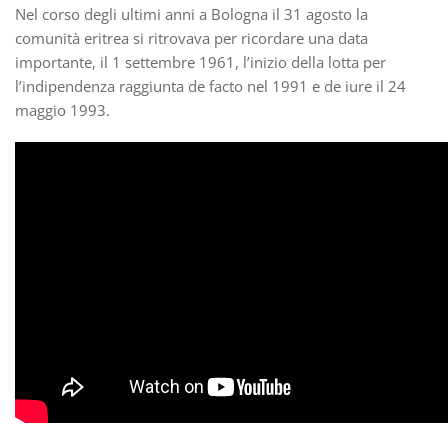
Nel corso degli ultimi anni a Bologna il 31 agosto la
comunità eritrea si ritrovava per ricordare una data
importante, il 1 settembre 1961, l’inizio della lotta per
l’indipendenza raggiunta de facto nel 1991 e de iure il 24
maggio 1993.