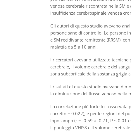
venosa cerebrale riscontrata nella SM e
insufficienza cerebrospinale venosa cron
Gli autori di questo studio avevano ana
persone sane di controllo. Le persone i
e SM recidivante remittente (RRSM), con 
malattia da 5 a 10 anni.
I ricercatori avevano utilizzato tecniche
cerebrale, il volume cerebrale del sangue
zona subcorticale della sostanza grigia c
I risultati di questo studio avevano dimos
la diminuzione del flusso venoso nella m
La correlazione più forte fu osservata pe
corretto = 0.022), e per le regioni del 
ippocampo (r = -0.59 a -0.71, P < 0.01 e 
il punteggio VHISS e il volume cerebral