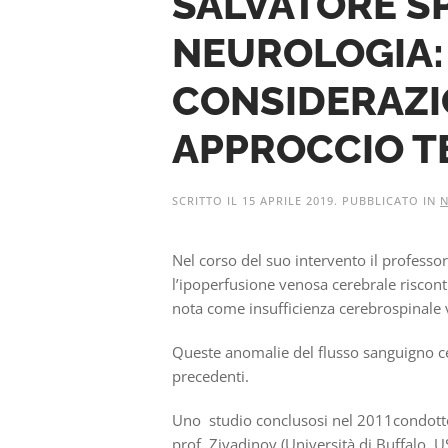
SALVATORE S
NEUROLOGIA: 
CONSIDERAZI
APPROCCIO T
SCRITTO IL
15 APRILE 2019
. PUBBLICATO IN
Nel corso del suo intervento il professo
l’ipoperfusione venosa cerebrale riscon
nota come insufficienza cerebrospinale 
Queste anomalie del flusso sanguigno cer
precedenti.
Uno studio conclusosi nel 2011condotto 
prof. Zivadinov (Università di Buffalo, U