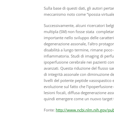
Sulla base di questi dati, gli autori pe
meccanismo noto come “ipossia virtuale” 
Successivamente, alcuni ricercatori belg
multipla (SM) non fosse stata complet
importante nello sviluppo delle caratteri
degenerazione assonale, l’altro protagon
disabilità a lungo termine, rimane poco c
infiammatoria. Studi di imaging di perf
ipoperfusione cerebrale nei pazienti con 
avanzati. Questa riduzione del flusso s
di integrità assonale con diminuzione d
livelli del potente peptide vasospastico 
evoluzione sul fatto che l’ipoperfusione
lesioni focali, diffusa degenerazione ass
quindi emergere come un nuovo target t
Fonte:
http://www.ncbi.nlm.nih.gov/