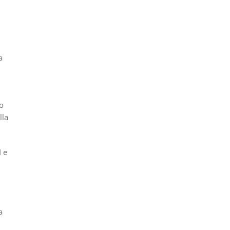
a
no
lla
I e
a