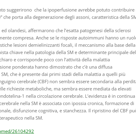
rtanto suggerirono che la ipoperfusione avrebbe potuto contribuire 
che porta alla degenerazione degli assoni, caratteristica della S
i ed olandesi, affermarono che l’esatta patogenesi della sclerosi
amente compresa. Anche se le risposte autoimmuni hanno un ruol
stiche lesioni demielinizzanti focali, il meccanismo alla base della
ista chiave nella patologia della SM e determinante principale del
hiaro e corrisponde poco con l’attività della malattia
usione ponderata hanno dimostrato che c’è una diffusa
SM, che è presente dai primi stadi della malattia a quelli più
anguigno cerebrale (CBF) non sembra essere secondaria alla perdit
elle richieste metaboliche, ma sembra essere mediata da elevati
endotelina-1 nella circolazione cerebrale. L’evidenza è in continua
 cerebrale nella SM è associata con ipossia cronica, formazione di
onale, disfunzione cognitiva, e stanchezza. Il ripristino del CBF pu
erapeutico nella SM.
pubmed/26104292