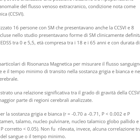
 anomalie del flusso venoso extracranico, condizione nota come
ica (CCSVI).
lizzato 16 persone con SM che presentavano anche la CCSVI e 8
ncluse nello studio presentavano forme di SM clinicamente definit
EDSS tra 0 e 5,5, età compresa tra i 18 e i 65 anni e con durata di
 particolari di Risonanza Magnetica per misurare il flusso sanguig
 e il tempo minimo di transito nella sostanza grigia e bianca e ne
erebrale.
trato una relazione significativa tra il grado di gravità della CCSV
aggior parte di regioni cerebrali analizzate.
r la sostanza grigia e bianca (r = -0.70 a -0.71, P < 0.002 e P
putamen, talamo, nucleo pulvinare, nucleo talamico globo pallido e
P corretto < 0.05). Non fu rilevata, invece, alcuna correlazione tr
e del sangue o il tempo minimo.