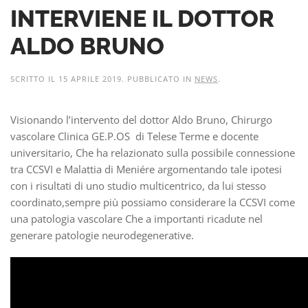
INTERVIENE IL DOTTOR
ALDO BRUNO
SCRITTO IL
15 APRILE 2019
. PUBBLICATO IN
NEWS
.
Visionando l’intervento del dottor Aldo Bruno, Chirurgo
vascolare Clinica GE.P.OS di Telese Terme e docente
universitario, Che ha relazionato sulla possibile connessione
tra CCSVI e Malattia di Meniére argomentando tale ipotesi
con i risultati di uno studio multicentrico, da lui stesso
coordinato,sempre più possiamo considerare la CCSVI come
una patologia vascolare Che a importanti ricadute nel
generare patologie neurodegenerative.