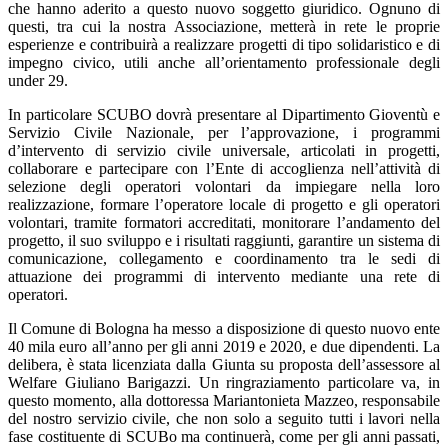
che hanno aderito a questo nuovo soggetto giuridico. Ognuno di
questi, tra cui la nostra Associazione, metterà in rete le proprie
esperienze e contribuirà a realizzare progetti di tipo solidaristico e di
impegno civico, utili anche all’orientamento professionale degli
under 29.
In particolare SCUBO dovrà presentare al Dipartimento Gioventù e
Servizio Civile Nazionale, per l’approvazione, i programmi
d’intervento di servizio civile universale, articolati in progetti,
collaborare e partecipare con l’Ente di accoglienza nell’attività di
selezione degli operatori volontari da impiegare nella loro
realizzazione, formare l’operatore locale di progetto e gli operatori
volontari, tramite formatori accreditati, monitorare l’andamento del
progetto, il suo sviluppo e i risultati raggiunti, garantire un sistema di
comunicazione, collegamento e coordinamento tra le sedi di
attuazione dei programmi di intervento mediante una rete di
operatori.
Il Comune di Bologna ha messo a disposizione di questo nuovo ente
40 mila euro all’anno per gli anni 2019 e 2020, e due dipendenti. La
delibera, è stata licenziata dalla Giunta su proposta dell’assessore al
Welfare Giuliano Barigazzi. Un ringraziamento particolare va, in
questo momento, alla dottoressa Mariantonieta Mazzeo, responsabile
del nostro servizio civile, che non solo a seguito tutti i lavori nella
fase costituente di SCUBo ma continuerà, come per gli anni passati,