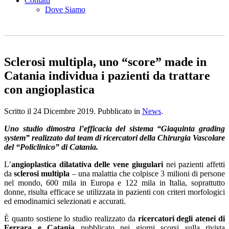
Contatti
Dove Siamo
Sclerosi multipla, uno “score” made in
Catania individua i pazienti da trattare
con angioplastica
Scritto il
24 Dicembre 2019
. Pubblicato in
News
.
Uno studio dimostra l’efficacia del sistema “Giaquinta grading
system” realizzato dal team di ricercatori della Chirurgia Vascolare
del “Policlinico” di Catania.
L’
angioplastica dilatativa delle vene giugulari
nei pazienti affetti
da
sclerosi multipla
– una malattia che colpisce 3 milioni di persone
nel mondo, 600 mila in Europa e 122 mila in Italia, soprattutto
donne, risulta efficace se utilizzata in pazienti con criteri morfologici
ed emodinamici selezionati e accurati.
È quanto sostiene lo studio realizzato da
ricercatori degli atenei di
Ferrara e Catania
pubblicato nei giorni scorsi sulla rivista