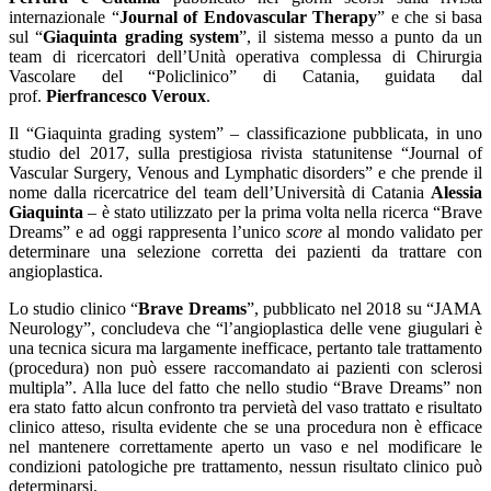
internazionale “
Journal of Endovascular Therapy
” e che si basa
sul “
Giaquinta grading system
”, il sistema messo a punto da un
team di ricercatori dell’Unità operativa complessa di Chirurgia
Vascolare del “Policlinico” di Catania, guidata dal
prof.
Pierfrancesco Veroux
.
Il “Giaquinta grading system” – classificazione pubblicata, in uno
studio del 2017, sulla prestigiosa rivista statunitense “Journal of
Vascular Surgery, Venous and Lymphatic disorders” e che prende il
nome dalla ricercatrice del team dell’Università di Catania
Alessia
Giaquinta
– è stato utilizzato per la prima volta nella ricerca “Brave
Dreams” e ad oggi rappresenta l’unico
score
al mondo validato per
determinare una selezione corretta dei pazienti da trattare con
angioplastica.
Lo studio clinico “
Brave Dreams
”, pubblicato nel 2018 su “JAMA
Neurology”, concludeva che “l’angioplastica delle vene giugulari è
una tecnica sicura ma largamente inefficace, pertanto tale trattamento
(procedura) non può essere raccomandato ai pazienti con sclerosi
multipla”. Alla luce del fatto che nello studio “Brave Dreams” non
era stato fatto alcun confronto tra pervietà del vaso trattato e risultato
clinico atteso, risulta evidente che se una procedura non è efficace
nel mantenere correttamente aperto un vaso e nel modificare le
condizioni patologiche pre trattamento, nessun risultato clinico può
determinarsi.