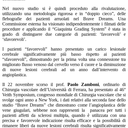
Nel nuovo studio si è quindi proceduto alla rivalutazione,
utilizzando una metodologia rigorosa e in “doppio cieco”, delle
flebografie dei pazienti arruolati nel Brave Dreams. Una
Commissione esterna ha visionato indipendentemente i filmati delle
procedure e applicando il “Giaquinta Grading System” è stata in
grado di distinguere due categorie di pazienti: ‘favorevoli’ e
‘sfavorevoli’.
I pazienti “favorevoli” hanno presentato un carico lesionale
cerebrale significativamente più basso rispetto ai pazienti
“sfavorevoli”, dimostrando per la prima volta una connessione tra
migliorato flusso venoso dal cervello verso il cuore e la diminuzione
di nuove lesioni cerebrali ad un anno dall’intervento di
angioplastica.
Il 22 novembre scorso il prof.
Paolo Zamboni
, ordinario di
Chirurgia vascolare dell’Università di Ferrara, ha presentato al 46°
Veith Symposium, congresso mondiale di Chirurgia vascolare che si
svolge ogni anno a New York, i dati relativi alla seconda fase dello
studio “Brave Dreams” che dimostrano come l’angioplastica delle
vene giugulari, sebbene non rappresenti la panacea per tutti i
pazienti affetti da sclerosi multipla, quando è utilizzata con una
precisa e favorevole indicazione risulta efficace e la possibilità di
rimanere liberi da nuove lesioni cerebrali risulta significativamente