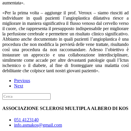
aumentata».
«Per la prima volta – aggiunge il prof. Veroux – siamo riusciti ad
individuare in quali pazienti l’angioplastica dilatativa riesce a
migliorare in maniera significativa il flusso venoso dal cervello verso
il cuore, che rappresenta il presupposto indispensabile per migliorare
la perfusione cerebrale e permettere un risultato clinico significativo.
Abbiamo anche documentato in quali pazienti l’angioplastica è una
procedura che non modifica la pervietà delle vene trattate, risultando
così una procedura da non raccomandare. Adesso l’obiettivo è
instaurare un approccio e una collaborazione interdisciplinare,
similmente come accade per altre devastanti patologie quali l’Ictus
ischemico o il diabete, al fine di fronteggiare una malattia così
debilitante che colpisce tanti nostri giovani pazienti».
Previous
Next
ASSOCIAZIONE SCLEROSI MULTIPLA ALBERO DI KOS
051 4123140
info.asmakos@gmail.com