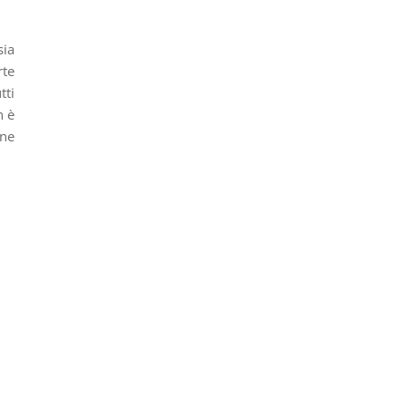
sia
rte
tti
 è
ene