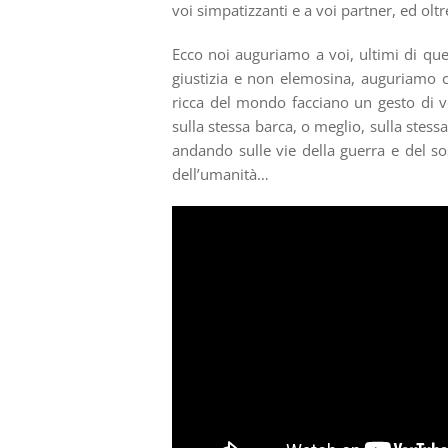
voi simpatizzanti e a voi partner, ed oltr
Ecco noi auguriamo a voi, ultimi di que
giustizia e non elemosina, auguriamo c
ricca del mondo facciano un gesto di ve
sulla stessa barca, o meglio, sulla stess
andando sulle vie della guerra e del so
dell’umanità…