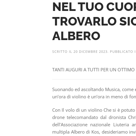
NEL TUO CUO
TROVARLO SI
ALBERO
SCRITTO IL
20 DICEMBRE 2023
. PUBBLICATO 
TANTI AUGURI A TUTTI PER UN OTTIMO F
Suonando ed ascoltando Musica, come e
un’ora di violino è un’ora in meno di 
Con Il volo di un violino Che si è potuto
drone telecomandato dal dronista Christ
dell’Associazione nazionale Liuteria ar
multipla Albero di Kos, desideriamo invi