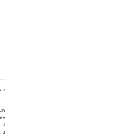
que
 un
nte
osi
, a