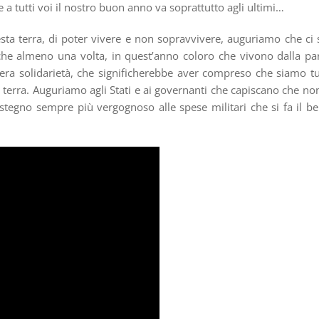
e a tutti voi il nostro buon anno va soprattutto agli ultimi…
sta terra, di poter vivere e non sopravvivere, auguriamo che ci 
he almeno una volta, in quest’anno coloro che vivono dalla pa
ra solidarietà, che significherebbe aver compreso che siamo tu
a terra. Auguriamo agli Stati e ai governanti che capiscano che non
stegno sempre più vergognoso alle spese militari che si fa il b