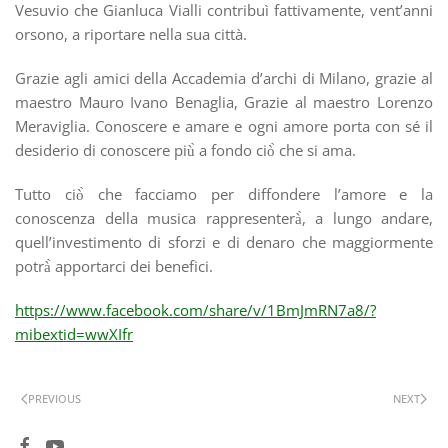
Vesuvio che Gianluca Vialli contribuì fattivamente, vent’anni
orsono, a riportare nella sua città.
Grazie agli amici della Accademia d’archi di Milano, grazie al
maestro Mauro Ivano Benaglia, Grazie al maestro Lorenzo
Meraviglia. Conoscere e amare e ogni amore porta con sé il
desiderio di conoscere più̀ a fondo ciò̀ che si ama.
Tutto ciò̀ che facciamo per diffondere l’amore e la
conoscenza della musica rappresenterà̀, a lungo andare,
quell’investimento di sforzi e di denaro che maggiormente
potrà̀ apportarci dei benefici.
https://www.facebook.com/share/v/1BmJmRN7a8/?
mibextid=wwXIfr
PREVIOUS
NEXT