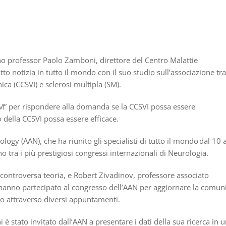
no professor Paolo Zamboni, direttore del Centro Malattie
atto notizia in tutto il mondo con il suo studio sull’associazione tra
ca (CCSVI) e sclerosi multipla (SM).
M” per rispondere alla domanda se la CCSVI possa essere
 della CCSVI possa essere efficace.
gy (AAN), che ha riunito gli specialisti di tutto il mondo dal 10 a
 tra i più prestigiosi congressi internazionali di Neurologia.
controversa teoria, e Robert Zivadinov, professore associato
, hanno partecipato al congresso dell’AAN per aggiornare la comun
o attraverso diversi appuntamenti.
 è stato invitato dall’AAN a presentare i dati della sua ricerca in 