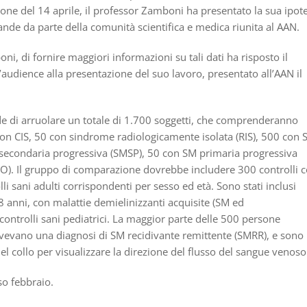
one del 14 aprile, il professor Zamboni ha presentato la sua ipote
nde da parte della comunità scientifica e medica riunita al AAN.
i, di fornire maggiori informazioni su tali dati ha risposto il
audience alla presentazione del suo lavoro, presentato all’AAN il
ede di arruolare un totale di 1.700 soggetti, che comprenderanno
on CIS, 50 con sindrome radiologicamente isolata (RIS), 500 con 
 secondaria progressiva (SMSP), 50 con SM primaria progressiva
O). Il gruppo di comparazione dovrebbe includere 300 controlli 
li sani adulti corrispondenti per sesso ed età. Sono stati inclusi
8 anni, con malattie demielinizzanti acquisite (SM ed
controlli sani pediatrici. La maggior parte delle 500 persone
 avevano una diagnosi di SM recidivante remittente (SMRR), e sono
del collo per visualizzare la direzione del flusso del sangue venoso
rso febbraio.