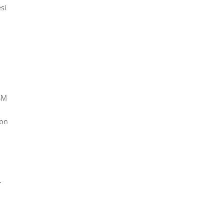
si
SM
con
.