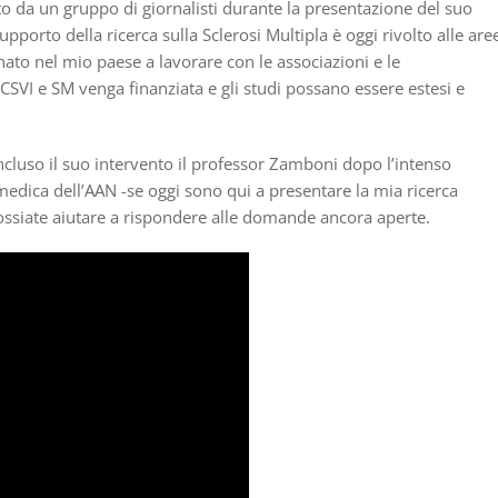
ato da un gruppo di giornalisti durante la presentazione del suo
pporto della ricerca sulla Sclerosi Multipla è oggi rivolto alle are
nato nel mio paese a lavorare con le associazioni e le
 CCSVI e SM venga finanziata e gli studi possano essere estesi e
cluso il suo intervento il professor Zamboni dopo l’intenso
medica dell’AAN -se oggi sono qui a presentare la mia ricerca
ossiate aiutare a rispondere alle domande ancora aperte.