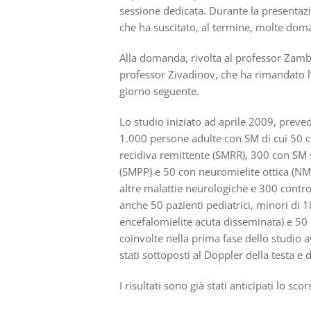
sessione dedicata. Durante la presentazi
che ha suscitato, al termine, molte doma
Alla domanda, rivolta al professor Zambon
professor Zivadinov, che ha rimandato l’
giorno seguente.
Lo studio iniziato ad aprile 2009, prev
1.000 persone adulte con SM di cui 50 c
recidiva remittente (SMRR), 300 con SM
(SMPP) e 50 con neuromielite ottica (NM
altre malattie neurologiche e 300 control
anche 50 pazienti pediatrici, minori di 1
encefalomielite acuta disseminata) e 50 
coinvolte nella prima fase dello studio
stati sottoposti al Doppler della testa e 
I risultati sono già stati anticipati lo sco