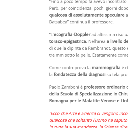
“Fino a poco tempo fa avevo incontrato s
Però, per coincidenza, pochi giorni dopo
qualcosa di assolutamente speculare
a
Batsabea” continua il professore.
“L’
ecografia-Doppler
ad altissima risol
toraco-epigastrica
. Nell’area
a livello d
di quella dipinta da Rembrandt, questo 
tre mm sotto la pelle. Esattamente come p
Come controprova la
mammografia
è r
la
fondatezza della diagnosi
su tela pr
Paolo Zamboni è
professore ordinario d
della Scuola di Specializzazione in Chi
Romagna per le Malattie Venose e Linf
“Ecco che Arte e Scienza ci vengono inc
qualcosa che soltanto l’uomo ha saputo cr
in tutta la sua grandezza, la Scienza diret