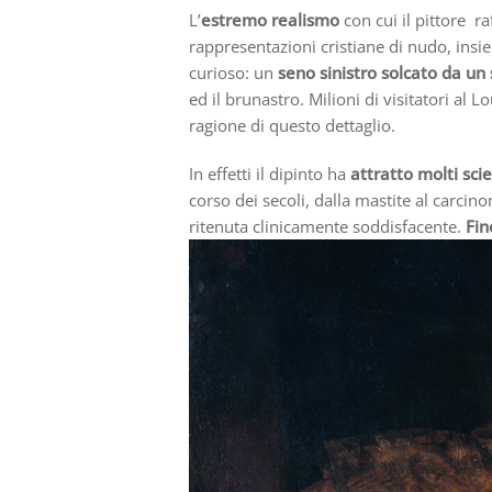
L’
estremo realismo
con cui il pittore r
rappresentazioni cristiane di nudo, insie
curioso: un
seno sinistro
solcato da un
ed il brunastro. Milioni di visitatori al
ragione di questo dettaglio.
In effetti il dipinto ha
attratto molti scie
corso dei secoli, dalla mastite al car
ritenuta clinicamente soddisfacente.
Fin