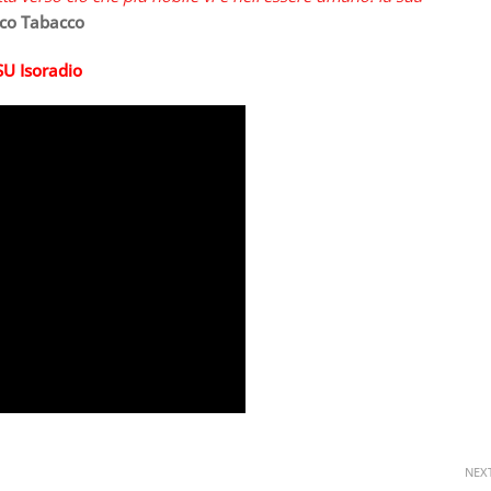
co Tabacco
 SU
Isoradio
NEX