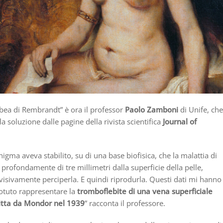
abea di Rembrandt” è ora il professor
Paolo Zamboni
di Unife, che
lla soluzione dalle pagine della rivista scientifica
Journal of
’enigma aveva stabilito, su di una base biofisica, che la malattia di
profondamente di tre millimetri dalla superficie della pelle,
 visivamente perciperla. E quindi riprodurla. Questi dati mi hanno
otuto rappresentare la
tromboflebite di una vena superficiale
itta da Mondor nel 1939
” racconta il professore.