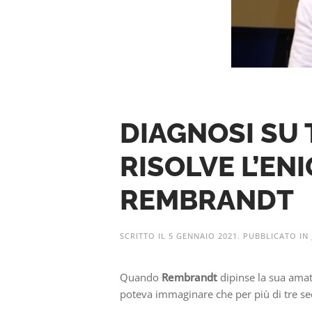
DIAGNOSI SU 
RISOLVE L’EN
REMBRANDT
SCRITTO IL
5 GENNAIO 2021
. PUBBLICATO IN
Quando
Rembrandt
dipinse la sua amat
poteva immaginare che per più di tre seco