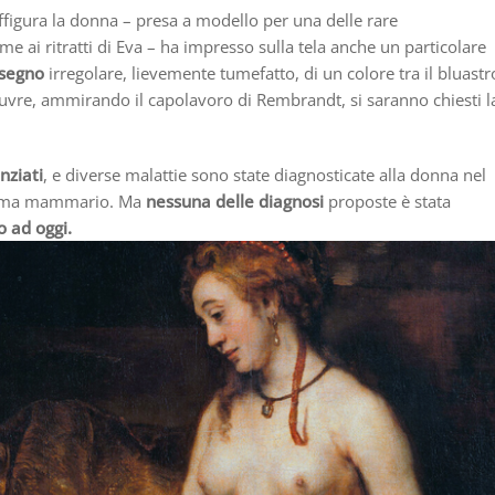
affigura la donna – presa a modello per una delle rare
me ai ritratti di Eva – ha impresso sulla tela anche un particolare
 segno
irregolare, lievemente tumefatto, di un colore tra il bluastr
 Louvre, ammirando il capolavoro di Rembrandt, si saranno chiesti l
nziati
, e diverse malattie sono state diagnosticate alla donna nel
cinoma mammario. Ma
nessuna delle diagnosi
proposte è stata
o ad oggi.