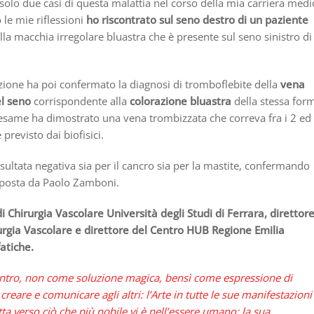
olo due casi di questa malattia nel corso della mia carriera medi
 le mie riflessioni
ho riscontrato sul seno destro di un paziente
lla macchia irregolare bluastra che è presente sul seno sinistro di
uzione ha poi confermato la diagnosi di tromboflebite della
vena
el seno
corrispondente alla
colorazione bluastra
della stessa for
esame ha dimostrato una vena trombizzata che correva fra i 2 ed 
revisto dai biofisici.
isultata negativa sia per il cancro sia per la mastite, confermando
oposta da Paolo Zamboni.
i Chirurgia Vascolare Università degli Studi di Ferrara, direttor
rurgia Vascolare e direttore del Centro HUB Regione Emilia
atiche.
ontro, non come soluzione magica, bensì come espressione di
eare e comunicare agli altri: l’Arte in tutte le sue manifestazioni
ta verso ciò che più nobile vi è nell’essere umano: la sua