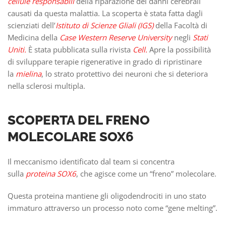
cellule responsabili
della riparazione dei danni cerebrali
causati da questa malattia. La scoperta è stata fatta dagli
scienziati dell’
Istituto di Scienze Gliali (IGS)
della Facoltà di
Medicina della
Case Western Reserve University
negli
Stati
Uniti.
È stata pubblicata sulla rivista
Cell.
Apre la possibilità
di sviluppare terapie rigenerative in grado di ripristinare
la
mielina
, lo strato protettivo dei neuroni che si deteriora
nella sclerosi multipla.
SCOPERTA DEL FRENO
MOLECOLARE SOX6
Il meccanismo identificato dal team si concentra
sulla
proteina SOX6
, che agisce come un “freno” molecolare.
Questa proteina mantiene gli oligodendrociti in uno stato
immaturo attraverso un processo noto come “gene melting”.