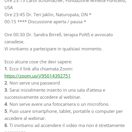
Ore 23:15 Carol Schumacher, Fondazione Annette Funicello,
USA
Ore 23:45 Dr. Teri Jaklin, Naturopata, ON *
00:15 **** Discussione aperta / pausa *
Ore 00:30 Dr. Sandra Birrell, terapia PoNS e avvocato
canadese.
Vi invitiamo a partecipare in qualsiasi momento.
Ecco alcune cose che devi sapere:
1
. Ecco il link alla chiamata Zoom:
https://zoom.us/j/95014392751
2
. Non serve una password
3
. Sarai inizialmente inserito in una sala d’attesa e
successivamente accedere al webinar.
4
. Non serve avere una fotocamera o un microfono.
5
. Puoi usare smartphone, tablet, portatile o computer per
accedere al webinar.
6
. Ti invitiamo ad accendere il video ma non è strettamente