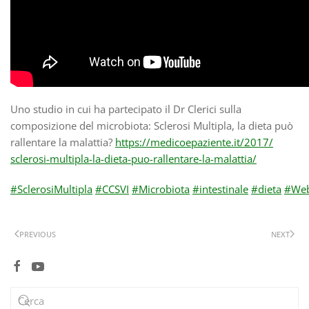
Uno studio in cui ha partecipato il Dr Clerici sulla
composizione del microbiota: Sclerosi Multipla, la dieta può
rallentare la malattia?
https://
medicoepaziente.it/2017/
sclerosi-multipla-la-dieta-
puo-rallentare-la-malattia
/
#SclerosiMultipla
#CCSVI
#Microbiota
#intestinale
#dieta
#Web
PREVIOUS
NEXT