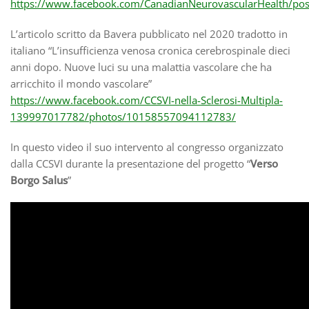
https://www.facebook.com/CanadianNeurovascularHealth/p
L’articolo scritto da Bavera pubblicato nel 2020 tradotto in
italiano “L’insufficienza venosa cronica cerebrospinale dieci
anni dopo. Nuove luci su una malattia vascolare che ha
arricchito il mondo vascolare”
https://www.facebook.com/CCSVI-nella-Sclerosi-Multipla-
139997017782/photos/10158557094112783/
In questo video il suo intervento al congresso organizzato
dalla CCSVI durante la presentazione del progetto “
Verso
Borgo Salus
”