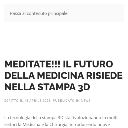
Passa al contenuto principale
MENU
MEDITATE!!! IL FUTURO
DELLA MEDICINA RISIEDE
NELLA STAMPA 3D
SCRITTO IL
14 APRILE 2021
. PUBBLICATO IN
NEWS
.
La tecnologia della stampa 3D sta rivoluzionando in molti
settori la Medicina e la Chirurgia, introducendo nuove