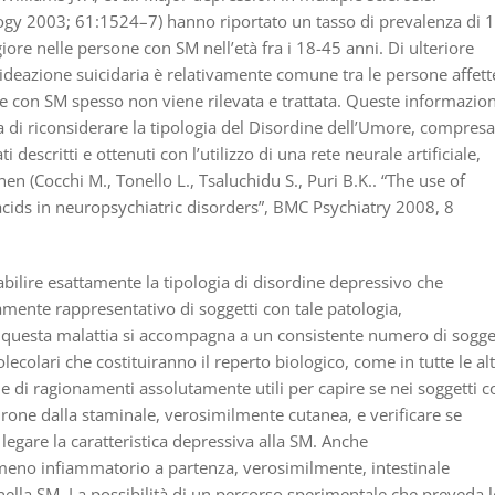
ogy 2003; 61:1524–7) hanno riportato un tasso di prevalenza di 
re nelle persone con SM nell’età fra i 18-45 anni. Di ulteriore
ideazione suicidaria è relativamente comune tra le persone affett
e con SM spesso non viene rilevata e trattata. Queste informazion
a di riconsiderare la tipologia del Disordine dell’Umore, compresa
ti descritti e ottenuti con l’utilizzo di una rete neurale artificiale,
n (Cocchi M., Tonello L., Tsaluchidu S., Puri B.K.. “The use of
y acids in neuropsychiatric disorders”, BMC Psychiatry 2008, 8
abilire esattamente la tipologia di disordine depressivo che
mente rappresentativo di soggetti con tale patologia,
 questa malattia si accompagna a un consistente numero di sogge
ecolari che costituiranno il reperto biologico, come in tutte le al
 di ragionamenti assolutamente utili per capire se nei soggetti c
rone dalla staminale, verosimilmente cutanea, e verificare se
 legare la caratteristica depressiva alla SM. Anche
meno infiammatorio a partenza, verosimilmente, intestinale
ella SM. La possibilità di un percorso sperimentale che preveda 