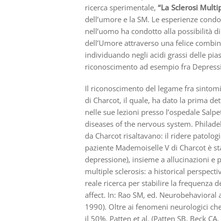
ricerca sperimentale,
“La Sclerosi Multip
dell’umore e la SM. Le esperienze condot
nell’uomo ha condotto alla possibilità d
dell’Umore attraverso una felice combin
individuando negli acidi grassi delle pias
riconoscimento ad esempio fra Depressi
Il riconoscimento del legame fra sintomi 
di Charcot, il quale, ha dato la prima det
nelle sue lezioni presso l’ospedale Salp
diseases of the nervous system. Philadelp
da Charcot risaltavano: il ridere patologi
paziente Mademoiselle V di Charcot è st
depressione), insieme a allucinazioni e 
multiple sclerosis: a historical perspec
reale ricerca per stabilire la frequenza
affect. In: Rao SM, ed. Neurobehavioral 
1990). Oltre ai fenomeni neurologici ch
il 50%. Patten et al. (Patten SB, Beck CA,