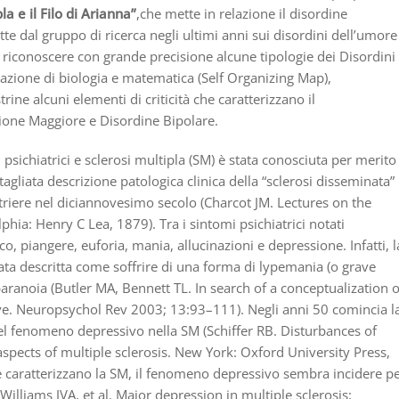
la e il Filo di Arianna”
,che mette in relazione il disordine
te dal gruppo di ricerca negli ultimi anni sui disordini dell’umore
i riconoscere con grande precisione alcune tipologie dei Disordini
azione di biologia e matematica (Self Organizing Map),
trine alcuni elementi di criticità che caratterizzano il
one Maggiore e Disordine Bipolare.
psichiatrici e sclerosi multipla (SM) è stata conosciuta per merito
tagliata descrizione patologica clinica della “sclerosi disseminata”
etriere nel diciannovesimo secolo (Charcot JM. Lectures on the
hia: Henry C Lea, 1879). Tra i sintomi psichiatrici notati
co, piangere, euforia, mania, allucinazioni e depressione. Infatti, l
ata descritta come soffrire di una forma di lypemania (o grave
paranoia (Butler MA, Bennett TL. In search of a conceptualization o
tive. Neuropsychol Rev 2003; 13:93–111). Negli anni 50 comincia l
 del fenomeno depressivo nella SM (Schiffer RB. Disturbances of
aspects of multiple sclerosis. New York: Oxford University Press,
e caratterizzano la SM, il fenomeno depressivo sembra incidere p
 Williams JVA, et al. Major depression in multiple sclerosis: