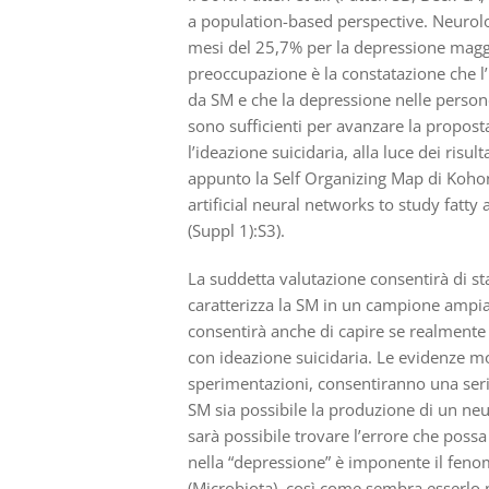
a population-based perspective. Neurol
mesi del 25,7% per la depressione maggio
preoccupazione è la constatazione che l’
da SM e che la depressione nelle person
sono sufficienti per avanzare la propost
l’ideazione suicidaria, alla luce dei risulta
appunto la Self Organizing Map di Kohone
artificial neural networks to study fatt
(Suppl 1):S3).
La suddetta valutazione consentirà di st
caratterizza la SM in un campione ampia
consentirà anche di capire se realmente
con ideazione suicidaria. Le evidenze mol
sperimentazioni, consentiranno una serie
SM sia possibile la produzione di un neu
sarà possibile trovare l’errore che possa
nella “depressione” è imponente il feno
(Microbiota), così come sembra esserlo n