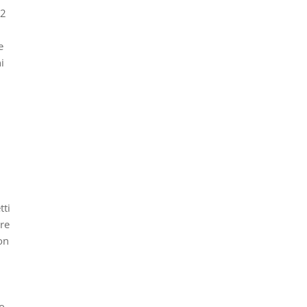
12
e
i
tti
tre
on
lo