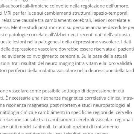
li-subcorticali-limbiche coinvolte nella regolazione dell’umore.
ci MRI per far luce sui cambiamenti strutturali spazio-temporali
la relazione causale tra cambiamenti cerebrali, lesioni correlate e
versa. Mentre studi post-mortem su persone anziane decedute pe
si e patologie correlate all’Alzheimer, i recenti dati dell’autopsia
ueste lesioni nella patogenesi della depressione vascolare. I dati
della depressione vascolare dovrebbe essere riservata ai pazienti
 ed evidente coinvolgimento cerebrale. Sulla base delle attuali
oni tra i risultati del neuroimaging intra-vitam e la loro validità
ri periferici della malattia vascolare nella depressione della tar
one vascolare come possibile sottotipo di depressione in età
ti. È necessaria una risonanza magnetica correlativa clinica, intra-
una risonanza magnetica post-mortem e studi neuropatologici al
matologia clinica e cambiamenti in specifiche regioni del cervello
la relazione causale tra i cambiamenti cerebrali vascolari regionali
re utili modelli animali. Le attuali opzioni di trattamento
soattivi e antidepressivi, ma i risultati sono ancora