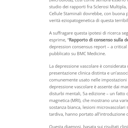
studio dei rapporti fra Sclerosi Multipla
Cellule Staminali dovrebbe, con buona po
verità eziopatogenetica di questa terribil
A suffragare questa ipotesi di ricerca s
esprime, “
Rapporto di consenso sulla d
depression consensus report – a critical u
pubblicato su BMC Medicine.
La depressione vascolare è considerata u
presentazione clinica distinta e un’asso
comunemente usato nelle impostazioni di
depressione vascolare è assente dai manu
disturbi mentali, 5a edizione – un fatto c
magnetica (MRI), che mostrano una varie
sostanza bianca, lesioni microvascolari s
tardiva, hanno portato all’introduzione 
Questa diagnosi, basata sui risultati clin