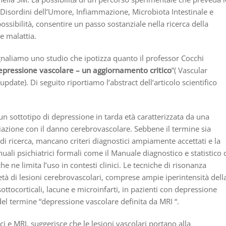
, Disordini dell’Umore, Infiammazione, Microbiota Intestinale e
ssibilità, consentire un passo sostanziale nella ricerca della
e malattia.
egnaliamo uno studio che ipotizza quanto il professor Cocchi
epressione vascolare – un aggiornamento critico
”( Vascular
pdate). Di seguito riportiamo l’abstract dell’articolo scientifico
n sottotipo di depressione in tarda età caratterizzata da una
ciazione con il danno cerebrovascolare. Sebbene il termine sia
 ricerca, mancano criteri diagnostici ampiamente accettati e la
ali psichiatrici formali come il Manuale diagnostico e statistico 
he ne limita l’uso in contesti clinici. Le tecniche di risonanza
tà di lesioni cerebrovascolari, comprese ampie iperintensità dell
ottocorticali, lacune e microinfarti, in pazienti con depressione
del termine “depressione vascolare definita da MRI “.
ici e MRI, suggerisce che le lesioni vascolari portano alla