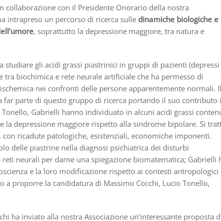
n collaborazione con il Presidente Onorario della nostra
ha intrapreso un percorso di ricerca sulle
dinamiche biologiche e
 dell’umore
, soprattutto la depressione maggiore, tra natura e
 studiare gli acidi grassi piastrinici in gruppi di pazienti (depressi
tra biochimica e rete neurale artificiale che ha permesso di
e ischemica nei confronti delle persone apparentemente normali. I
a far parte di questo gruppo di ricerca portando il suo contributo 
, Tonello, Gabrielli hanno individuato in alcuni acidi grassi conten
re la depressione maggiore rispetto alla sindrome bipolare. Si trat
ia, con ricadute patologiche, esistenziali, economiche imponenti.
olo delle piastrine nella diagnosi psichiatrica dei disturbi
 reti neurali per darne una spiegazione biomatematica; Gabrielli 
coscienza e la loro modificazione rispetto ai contesti antropologici
to a proporre la candidatura di Massimo Cocchi, Lucio Tonello,
i ha inviato alla nostra Associazione un’interessante proposta d