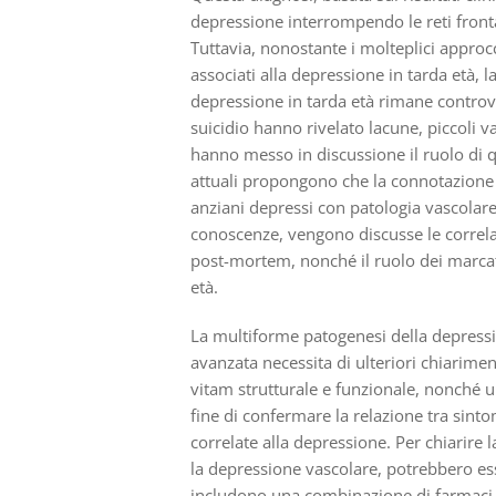
depressione interrompendo le reti fronta
Tuttavia, nonostante i molteplici approc
associati alla depressione in tarda età, 
depressione in tarda età rimane contro
suicidio hanno rivelato lacune, piccoli va
hanno messo in discussione il ruolo di q
attuali propongono che la connotazione 
anziani depressi con patologia vascolare
conoscenze, vengono discusse le correlazi
post-mortem, nonché il ruolo dei marcato
età.
La multiforme patogenesi della depressi
avanzata necessita di ulteriori chiarimen
vitam strutturale e funzionale, nonché 
fine di confermare la relazione tra sinto
correlate alla depressione. Per chiarire 
la depressione vascolare, potrebbero esse
includono una combinazione di farmaci va