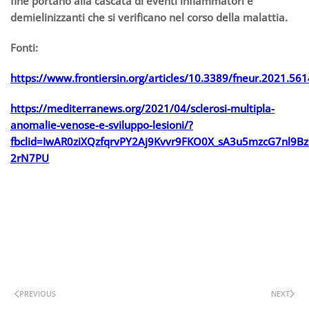
fine portano alla cascata di eventi infiammatori e
demielinizzanti che si verificano nel corso della malattia.
Fonti:
https://www.frontiersin.org/articles/10.3389/fneur.2021.561
https://mediterranews.org/2021/04/sclerosi-multipla-
anomalie-venose-e-sviluppo-lesioni/?
fbclid=IwAR0ziXQzfqrvPY2Aj9Kvvr9FKO0X_sA3u5mzcG7nl9Bz
2rN7PU
PREVIOUS
NEXT