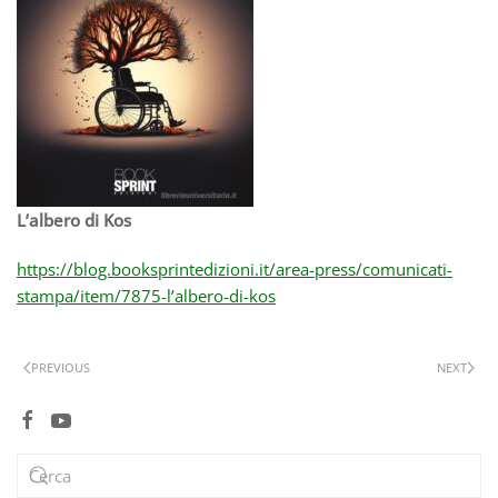
L’albero di Kos
https://blog.booksprintedizioni.it/area-press/comunicati-
stampa/item/7875-l’albero-di-kos
PREVIOUS
NEXT