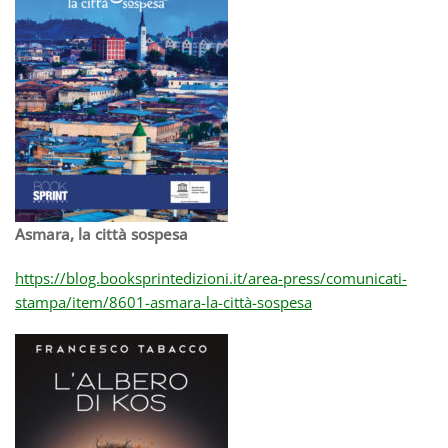
Asmara, la città sospesa
https://blog.booksprintedizioni.it/area-press/comunicati-
stampa/item/8601-asmara-la-città-sospesa