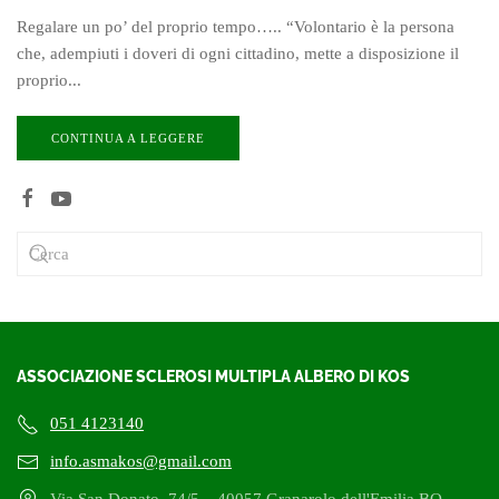
Regalare un po’ del proprio tempo….. “Volontario è la persona
che, adempiuti i doveri di ogni cittadino, mette a disposizione il
proprio...
CONTINUA A LEGGERE
ASSOCIAZIONE SCLEROSI MULTIPLA ALBERO DI KOS
051 4123140
info.asmakos@gmail.com
Via San Donato, 74/5 – 40057 Granarolo dell'Emilia BO