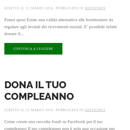
SCRITTO IL
22 MARZO 2016
. PUBBLICATO IN
SOSTIENICI
.
Futuri sposi Esiste una valida alternativa alle bomboniere da
regalare agli invitati dei ricevimenti nuziali. E’ possibile infatti
donare il...
CONTINUA A LEGGERE
DONA IL TUO
COMPLEANNO
SCRITTO IL
22 MARZO 2016
. PUBBLICATO IN
SOSTIENICI
.
Come creare una raccolta fondi su Facebook per il tuo
compleanno Il tuo compleanno non è solo una occasione per