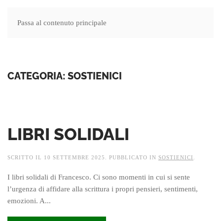
Passa al contenuto principale
MENU
CATEGORIA:
SOSTIENICI
LIBRI SOLIDALI
SCRITTO IL
10 SETTEMBRE 2025
. PUBBLICATO IN
SOSTIENICI
.
I libri solidali di Francesco. Ci sono momenti in cui si sente
l’urgenza di affidare alla scrittura i propri pensieri, sentimenti,
emozioni. A...