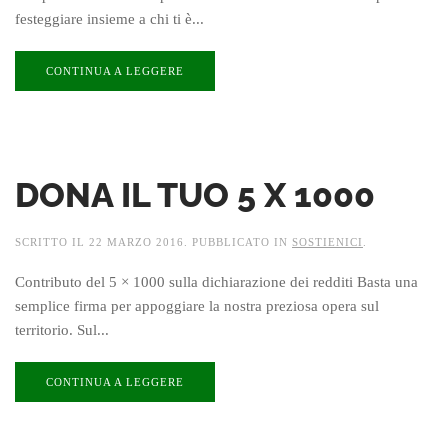
festeggiare insieme a chi ti è...
CONTINUA A LEGGERE
DONA IL TUO 5 X 1000
SCRITTO IL
22 MARZO 2016
. PUBBLICATO IN
SOSTIENICI
.
Contributo del 5 × 1000 sulla dichiarazione dei redditi Basta una
semplice firma per appoggiare la nostra preziosa opera sul
territorio. Sul...
CONTINUA A LEGGERE