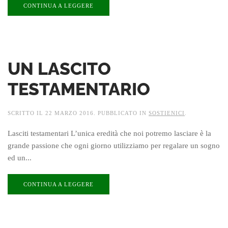
CONTINUA A LEGGERE
UN LASCITO
TESTAMENTARIO
SCRITTO IL
22 MARZO 2016
. PUBBLICATO IN
SOSTIENICI
.
Lasciti testamentari L’unica eredità che noi potremo lasciare è la
grande passione che ogni giorno utilizziamo per regalare un sogno
ed un...
CONTINUA A LEGGERE