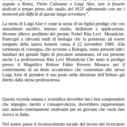
seguito a Roma, Pietro Calissano e Luigi Aloe, non si fossero
dedicati a tempo pieno allo studio del NGF affrontando con me i
momenti più difficili di questa lunga avventura”
.
La storia di Luigi Aloe è come la storia di un figliol prodigo che con
straordinari sacrifici, intenso studio, dedizione e applicazione,
divenne allievo prediletto del premio Nobel Rita Levi Montalcini.
Partecipò a rilevanti studi di biologia che lo portarono ad essere
insignito della laurea honoris causa il 22 novembre 1989. Alla
cerimonia di consegna, che avvenne a Bologna, erano presenti tutti i
familiari del geniale figlio di pescatore amanteano, ed era presente
anche La professoressa Rita Levi Montalcini Che tanto si prodigò
presso il Magnifico Rettore Fabio Roversi Monaco per il
conferimento di un titolo accademico che consentisse allo stesso
Luigi Aloe di prendere il suo posto nella direzione dell’Istituto già
diretto dalla stessa professoressa.
Questa vicenda umana e scientifica dovrebbe farci ben comprendere
che impegno, merito e consapevolezza, dovrebbero rappresentare
uno stimolo estremamente motivante per un giovane che vuole fare
ricerca in Italia.
Nel nostro paese il riconoscimento sociale del lavoro del ricercatore