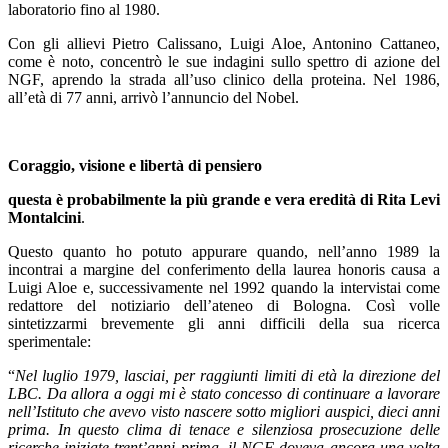
laboratorio fino al 1980.
Con gli allievi Pietro Calissano, Luigi Aloe, Antonino Cattaneo,
come è noto, concentrò le sue indagini sullo spettro di azione del
NGF, aprendo la strada all’uso clinico della proteina. Nel 1986,
all’età di 77 anni, arrivò l’annuncio del Nobel.
Coraggio, visione e libertà di pensiero
questa è probabilmente la più grande e vera eredità di Rita Levi
Montalcini
.
Questo quanto ho potuto appurare quando, nell’anno 1989 la
incontrai a margine del conferimento della laurea honoris causa a
Luigi Aloe e, successivamente nel 1992 quando la intervistai come
redattore del notiziario dell’ateneo di Bologna. Così volle
sintetizzarmi brevemente gli anni difficili della sua ricerca
sperimentale:
“
Nel luglio 1979, lasciai, per raggiunti limiti di età la direzione del
LBC. Da allora a oggi mi è stato concesso di continuare a lavorare
nell’Istituto che avevo visto nascere sotto migliori auspici, dieci anni
prima. In questo clima di tenace e silenziosa prosecuzione delle
ricerche iniziate trent’anni prima, il NGF doveva ancora una volta