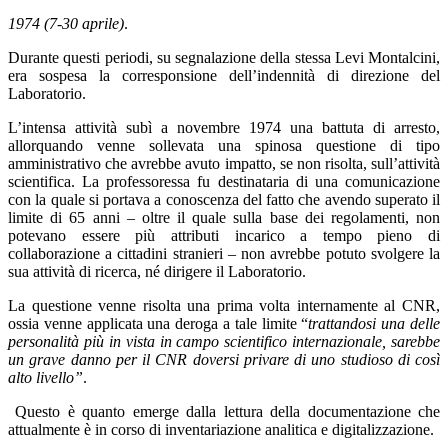
1974 (7-30 aprile)
.
Durante questi periodi, su segnalazione della stessa Levi Montalcini,
era sospesa la corresponsione dell’indennità di direzione del
Laboratorio.
L’intensa attività subì a novembre 1974 una battuta di arresto,
allorquando venne sollevata una spinosa questione di tipo
amministrativo che avrebbe avuto impatto, se non risolta, sull’attività
scientifica. La professoressa fu destinataria di una comunicazione
con la quale si portava a conoscenza del fatto che avendo superato il
limite di 65 anni – oltre il quale sulla base dei regolamenti, non
potevano essere più attributi incarico a tempo pieno di
collaborazione a cittadini stranieri – non avrebbe potuto svolgere la
sua attività di ricerca, né dirigere il Laboratorio.
La questione venne risolta una prima volta internamente al CNR,
ossia venne applicata una deroga a tale limite “
trattandosi una delle
personalità più in vista in campo scientifico internazionale, sarebbe
un grave danno per il CNR doversi privare di uno studioso di così
alto livello”
.
Questo è quanto emerge dalla lettura della documentazione che
attualmente è in corso di inventariazione analitica e digitalizzazione.