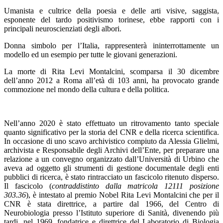
Umanista e cultrice della poesia e delle arti visive, saggista,
esponente del tardo positivismo torinese, ebbe rapporti con i
principali neuroscienziati degli albori.
Donna simbolo per l’Italia, rappresenterà ininterrottamente un
modello ed un esempio per tutte le giovani generazioni.
La morte di Rita Levi Montalcini, scomparsa il 30 dicembre
dell’anno 2012 a Roma all’età di 103 anni, ha provocato grande
commozione nel mondo della cultura e della politica.
Nell’anno 2020 è stato effettuato un ritrovamento tanto speciale
quanto significativo per la storia del CNR e della ricerca scientifica.
In occasione di uno scavo archivistico compiuto da Alessia Glielmi,
archivista e Responsabile degli Archivi dell’Ente, per preparare una
relazione a un convegno organizzato dall’Università di Urbino che
aveva ad oggetto gli strumenti di gestione documentale degli enti
pubblici di ricerca, è stato rintracciato un fascicolo ritenuto disperso.
Il fascicolo (
contraddistinto dalla matricola 12111 posizione
303.36
), è intestato al premio Nobel Rita Levi Montalcini che per il
CNR è stata direttrice, a partire dal 1966, del Centro di
Neurobiologia presso l’Istituto superiore di Sanità, divenendo più
tardi, nel 1969, fondatrice e direttrice del Laboratorio di Biologia