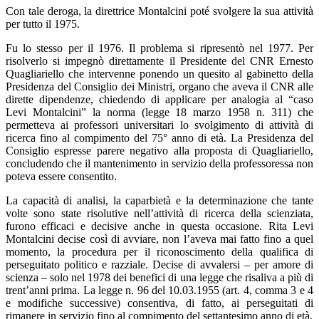
Con tale deroga, la direttrice Montalcini poté svolgere la sua attività
per tutto il 1975.
Fu lo stesso per il 1976. Il problema si ripresentò nel 1977. Per
risolverlo si impegnò direttamente il Presidente del CNR Ernesto
Quagliariello che intervenne ponendo un quesito al gabinetto della
Presidenza del Consiglio dei Ministri, organo che aveva il CNR alle
dirette dipendenze, chiedendo di applicare per analogia al “caso
Levi Montalcini” la norma (legge 18 marzo 1958 n. 311) che
permetteva ai professori universitari lo svolgimento di attività di
ricerca fino al compimento del 75° anno di età. La Presidenza del
Consiglio espresse parere negativo alla proposta di Quagliariello,
concludendo che il mantenimento in servizio della professoressa non
poteva essere consentito.
La capacità di analisi, la caparbietà e la determinazione che tante
volte sono state risolutive nell’attività di ricerca della scienziata,
furono efficaci e decisive anche in questa occasione. Rita Levi
Montalcini decise così di avviare, non l’aveva mai fatto fino a quel
momento, la procedura per il riconoscimento della qualifica di
perseguitato politico e razziale. Decise di avvalersi – per amore di
scienza – solo nel 1978 dei benefici di una legge che risaliva a più di
trent’anni prima. La legge n. 96 del 10.03.1955 (art. 4, comma 3 e 4
e modifiche successive) consentiva, di fatto, ai perseguitati di
rimanere in servizio fino al compimento del settantesimo anno di età.