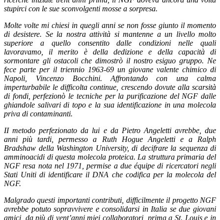
stupirci con le sue sconvolgenti mosse a sorpresa.
Molte volte mi chiesi in quegli anni se non fosse giunto il momento
di desistere. Se la nostra attività si mantenne a un livello molto
superiore a quello consentito dalle condizioni nelle quali
lavoravamo, il merito è della dedizione e della capacità di
sormontare gli ostacoli che dimostrò il nostro esiguo gruppo. Ne
fece parte per il triennio 1963-69 un giovane valente chimico di
Napoli, Vincenzo Bocchini. Affrontando con una calma
imperturbabile le difficolta continue, crescendo dovute alla scarsità
di fondi, perfezionò le tecniche per la purificazione del NGF dalle
ghiandole salivari di topo e la sua identificazione in una molecola
priva di contaminanti.
II metodo perfezionato da lui e da Pietro Angeletti avrebbe, due
anni più tardi, permesso a Ruth Hogue Angeletti e a Ralph
Bradshaw della Washington University, di decifrare la sequenza di
amminoacidi di questa molecola proteica. La struttura primaria del
NGF resa nota nel 1971, permise a due équipe di ricercatori negli
Stati Uniti di identificare il DNA che codifica per la molecola del
NGF.
Malgrado questi importanti contributi, difficilmente il progetto NGF
avrebbe potuto sopravvivere e consolidarsi in Italia se due giovani
amici, da più di vent’anni miei collaboratori, prima a St. Louis e in