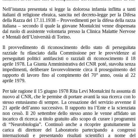
Nell’istanza presentata si legge la dolorosa infamia inflitta a tanti
italiani di religione ebraica, sancita nel decreto-legge per la Difesa
della Razza del 17.11.1938 – Provvedimenti per la difesa della razza
italiana – secondo il quale la giovane Montalcini venne dispensata
dal ruolo di assistente volontaria presso la Clinica Malattie Nervose
e Mentali dell’Università di Torino.
Il provvedimento di riconoscimento dello stato di perseguitata
razziale fu rilasciato dalla Commissione per le provvidenze ai
perseguitati politici antifascisti o razziali di riconoscimento il 18
aprile 1978. La Giunta Amministrativa del CNR poté, stavolta senza
impedimenti, deliberare favorevolmente circa il proseguimento del
rapporto di lavoro fino al compimento del 70° anno, ossia al 22
aprile 1979.
Per tale ragione il 15 giugno 1978 Rita Levi Montalcini fu assunta di
nuovo al CNR, che le permise di portare avanti la sua ricerca con lo
stesso entusiasmo di sempre. La cessazione del servizio avvenne il
21 aprile dell’anno successivo. Il rapporto tra l’Ente e la scienziata
non cessò. Il 20 settembre dello stesso anno le venne affidato un
incarico di ricerca a titolo gratuito allo scopo di curare i programmi
di “Neurobiologia”. Continuò anche a ricoprire gratuitamente la
carica di direttore del Laboratorio partecipando a congressi
internazionali e presentando risultati scientifici a nome del