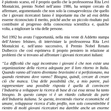
è piuttosto scarso, ed è proprio quello che la professoressa Rita Levi
Montalcini, premio Nobel nell’anno 1986, ha sempre cercato di
affermare, argomentando che non solo la consapevolezza che quello
che i giovani ricercatori fanno è importante ma che ad essi debba
esserne riconosciuto il merito, poiché anche un piccolo risultato può
contribuire al progresso della conoscenza scientifica e, qualche
volta, a migliorare la vita delle persone.
Nel 1992 ho avuto l’opportunità, nella mia veste di Addetto stampa
dell’Ateneo felsineo, di intervistare la professoressa Rita Levi
Montalcini e, nell’anno successivo, il Premio Nobel Renato
Dulbecco che così esprimeva il proprio pensiero in relazione ai
problemi che si trovano ad affrontare i giovani ricercatori italiani:
“La difficoltà che oggi incontrano i giovani è che non esiste una
organizzazione della ricerca adeguata per il loro ritorno in Italia.
Quando vanno all’estero diventano bravissimi e si perfezionano, ma
quando rientrano dove vanno? Bisogna, quindi, cercare di creare
ciò che manca. Una delle possibilità che, a mio parere, può
rappresentare una possibile risposta è quella di convincere
l’Industria a sviluppare la ricerca di base di cui essa stessa ha tanto
bisogno. In questo campo vi è un ritardo culturale da parte
dell’Industria italiana. Se questa, investendo risorse economiche ed
umane, sviluppasse ricerca d’alto profilo, non solo consentirebbe il
rientro di molti giovani ricercatori ma darebbe anche un enorme