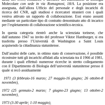
Molecolare
con sede in via Romagnosi, 18/A
. La posizione era
assegnata, dall’allora Ufficio del personale e degli incarichi di
ricerca del CNR, agli studiosi e ricercatori stranieri con i quali
veniva attivato un rapporto di collaborazione. Essi erano assunti
mediante un particolare tipo di contratto denominato atto di incarico
per l’espletamento di collaborazione scientifico-tecnica.
In questa categoria rientrò anche la scienziata torinese, che
dall’autunno 1947 su invito del professor Viktor Hamburger, si era
trasferita presso l’Università di Washington a Saint Louis
acquisendo la cittadinanza statunitense.
Dall’analisi delle carte, in ottimo stato di conservazione, è possibile
ricostruire tutti gli incarichi affidati alla scienziata tra il 1966 al 1981,
durante i quali effettuò numerose ricerche in stretto collegamento
con il Dipartimento di Biologia dell’università statunitense presso il
quale si recò assiduamente
1971 (3 febbraio-16 marzo; 27 maggio-16 giugno; 26 ottobre-8
novembre),
1972 (25 gennaio-2 marzo; 7 giugno-23 giugno; 13 ottobre-2
novembre),
1973 (3-30 aprile; 1-10 maggio),