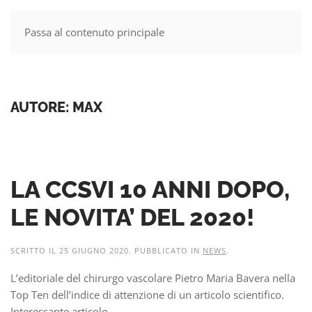
Passa al contenuto principale
MENU
AUTORE:
MAX
LA CCSVI 10 ANNI DOPO,
LE NOVITA’ DEL 2020!
SCRITTO IL
25 GIUGNO 2020
. PUBBLICATO IN
NEWS
.
L’editoriale del chirurgo vascolare Pietro Maria Bavera nella
Top Ten dell’indice di attenzione di un articolo scientifico.
Interessante articolo...