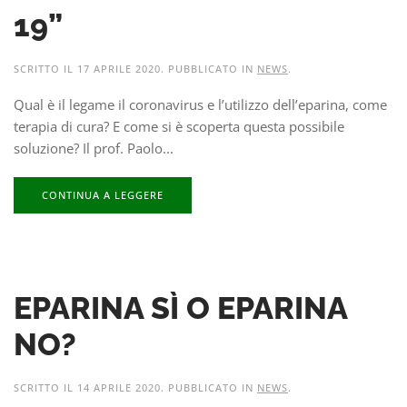
19”
SCRITTO IL
17 APRILE 2020
. PUBBLICATO IN
NEWS
.
Qual è il legame il coronavirus e l’utilizzo dell’eparina, come
terapia di cura? E come si è scoperta questa possibile
soluzione? Il prof. Paolo...
CONTINUA A LEGGERE
EPARINA SÌ O EPARINA
NO?
SCRITTO IL
14 APRILE 2020
. PUBBLICATO IN
NEWS
.