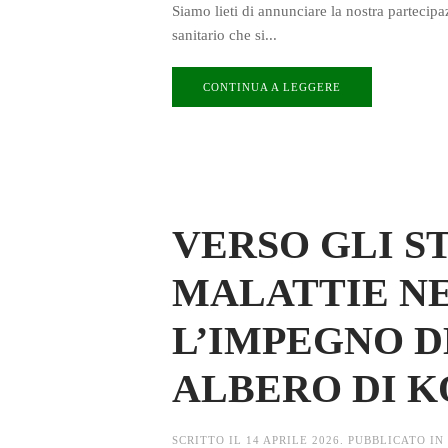
Siamo lieti di annunciare la nostra partecipaz
sanitario che si...
CONTINUA A LEGGERE
VERSO GLI S
MALATTIE N
L’IMPEGNO D
ALBERO DI K
SCRITTO IL
14 APRILE 2026
. PUBBLICATO IN