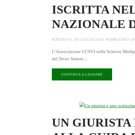
ISCRITTA NE
NAZIONALE 
SCRITTO IL
29 LUGLIO 2026
. PUBBLICATO I
L’Associazione CCSVI nella Sclerosi Multipla
del Terzo Settore...
CONTINUA A LEGGERE
UN GIURISTA