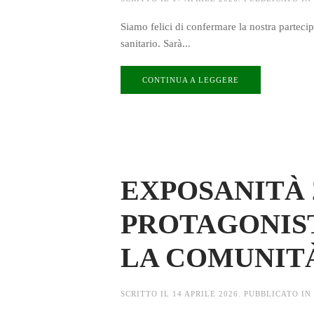
Siamo felici di confermare la nostra partecip
sanitario. Sarà...
CONTINUA A LEGGERE
EXPOSANITÀ 
PROTAGONIS
LA COMUNIT
SCRITTO IL
14 APRILE 2026
. PUBBLICATO IN