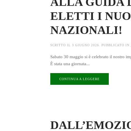
ALLA GUIDA 
ELETTI I NUO
NAZIONALI!
SCRITTO IL
3 GIUGNO 2026
. PUBBLICATO IN
Sabato 30 maggio si è celebrato il nostro i
È stata una giornata...
CONTINUA A LEGGERE
DALL’EMOZIO