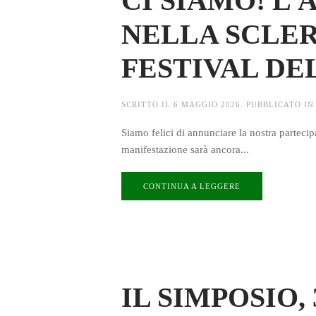
CI SIAMO! L
NELLA SCLER
FESTIVAL DE
SCRITTO IL
6 MAGGIO 2026
. PUBBLICATO I
Siamo felici di annunciare la nostra partecip
manifestazione sarà ancora...
CONTINUA A LEGGERE
IL SIMPOSIO,