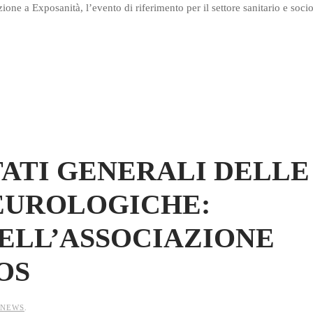
ione a Exposanità, l’evento di riferimento per il settore sanitario e soci
TATI GENERALI DELLE
EUROLOGICHE:
ELL’ASSOCIAZIONE
OS
NEWS
.