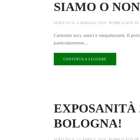
SIAMO O NON
SCRITTO IL
4 MAGGIO 2026
. PUBBLICATO I
Carissimi soci, amici e simpatizzanti, Il peri
particolarmente...
CONTINUA A LEGGERE
EXPOSANITÀ 2
BOLOGNA!
SCRITTO IL
17 APRILE 2026
. PUBBLICATO IN